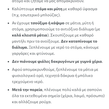
άτομο και ζητάμε να μας απομακρύνουν.
Καλύπτουμε
στόμα και μύτη
με καθαρό ύφασμα
(π.χ. εσωτερικό μπλούζας).
Αν έχουμε
τσούξιμο ή κάψιμο
σε μάτια, μύτη ή
στόμα, χρησιμοποιούμε το αντιόξινο διάλυμα (με
καλά κλειστά μάτια
). Σκουπίζουμε με καθαρό
μαντήλι πριν τα ανοίξουμε.
Δεν καταπίνουμε το
διάλυμα.
Ξεπλένουμε με νερό το στόμα, κάνουμε
γαργάρες και φτύνουμε.
Δεν πιάνουμε φιάλες δακρυγόνων με γυμνά χέρια
.
Αφού απομακρυνθούμε, ξεπλένουμε τα μάτια με
φυσιολογικό ορό, τεχνητά δάκρυα ή μπόλικο
τρεχούμενο νερό.
Μετά την πορεία
, πλένουμε πολύ καλά με σαπούνι
όλα τα εκτεθειμένα σημεία (χέρια, λαιμό, πρόσωπο)
και αλλάζουμε ρούχα.