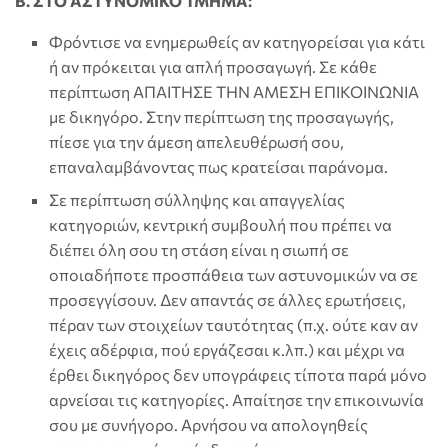
Β. ΣΤΟ ΑΣΤΥΝΟΜΙΚΟ ΤΜΗΜΑ:
Φρόντισε να ενημερωθείς αν κατηγορείσαι για κάτι
ή αν πρόκειται για απλή προσαγωγή. Σε κάθε
περίπτωση ΑΠΑΙΤΗΣΕ ΤΗΝ ΑΜΕΣΗ ΕΠΙΚΟΙΝΩΝΙΑ
με δικηγόρο. Στην περίπτωση της προσαγωγής,
πίεσε για την άμεση απελευθέρωσή σου,
επαναλαμβάνοντας πως κρατείσαι παράνομα.
Σε περίπτωση σύλληψης και απαγγελίας
κατηγοριών, κεντρική συμβουλή που πρέπει να
διέπει όλη σου τη στάση είναι η σιωπή σε
οποιαδήποτε προσπάθεια των αστυνομικών να σε
προσεγγίσουν. Δεν απαντάς σε άλλες ερωτήσεις,
πέραν των στοιχείων ταυτότητας (π.χ. ούτε καν αν
έχεις αδέρφια, πού εργάζεσαι κ.λπ.) και μέχρι να
έρθει δικηγόρος δεν υπογράφεις τίποτα παρά μόνο
αρνείσαι τις κατηγορίες. Απαίτησε την επικοινωνία
σου με συνήγορο. Αρνήσου να απολογηθείς