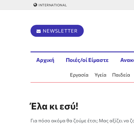
INTERNATIONAL
NEWSLETTER
Αρχική
Ποιές/οί Είμαστε
Ανακ
Εργασία
Υγεία
Παιδεία
Έλα κι εσύ!
Για πόσο ακόμα θα ζούμε έτσι; Μας αξίζει να ζ