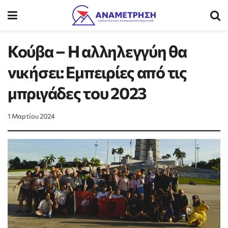
Κούβα – Η αλληλεγγύη θα
νικήσει: Eμπειρίες από τις
μπριγάδες του 2023
1 Μαρτίου 2024