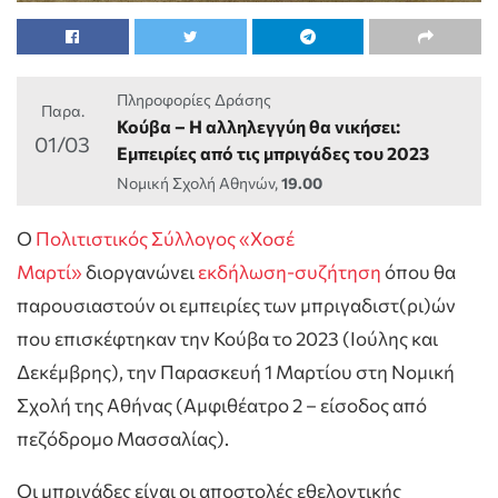
Πληροφορίες Δράσης
Παρα.
Κούβα – Η αλληλεγγύη θα νικήσει:
01/03
Eμπειρίες από τις μπριγάδες του 2023
Νομική Σχολή Αθηνών,
19.00
Ο
Πολιτιστικός Σύλλογος «Χοσέ
Μαρτί»
διοργανώνει
εκδήλωση-συζήτηση
όπου θα
παρουσιαστούν οι εμπειρίες των μπριγαδιστ(ρι)ών
που επισκέφτηκαν την Κούβα το 2023 (Ιούλης και
Δεκέμβρης), την Παρασκευή 1 Μαρτίου στη Νομική
Σχολή της Αθήνας (Αμφιθέατρο 2 – είσοδος από
πεζόδρομο Μασσαλίας).
Οι μπριγάδες είναι οι αποστολές εθελοντικής