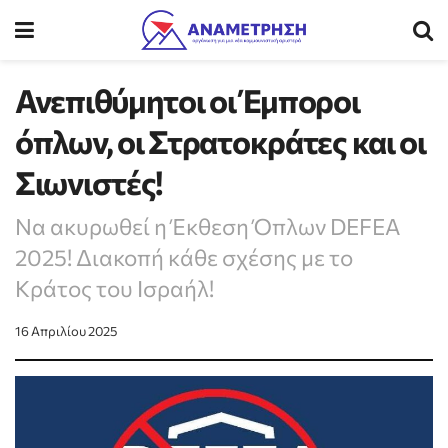
Ανεπιθύμητοι οι Έμποροι
όπλων, οι Στρατοκράτες και οι
Σιωνιστές!
Να ακυρωθεί η Έκθεση Όπλων DEFEA
2025! Διακοπή κάθε σχέσης με το
Κράτος του Ισραήλ!
16 Απριλίου 2025