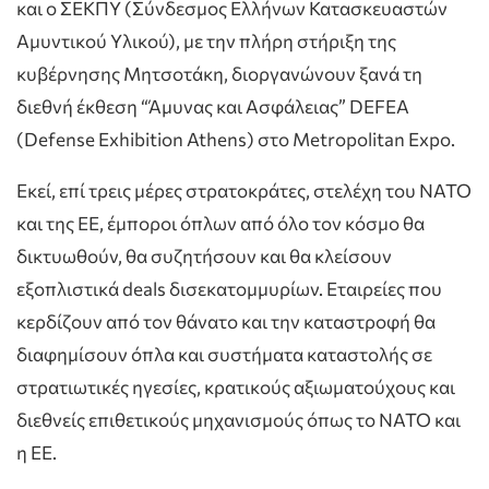
και ο ΣΕΚΠΥ (Σύνδεσμος Ελλήνων Κατασκευαστών
Αμυντικού Υλικού), με την πλήρη στήριξη της
κυβέρνησης Μητσοτάκη, διοργανώνουν ξανά τη
διεθνή έκθεση “Άμυνας και Ασφάλειας” DEFEA
(Defense Exhibition Athens) στο Metropolitan Expo.
Εκεί, επί τρεις μέρες στρατοκράτες, στελέχη του ΝΑΤΟ
και της ΕΕ, έμποροι όπλων από όλο τον κόσμο θα
δικτυωθούν, θα συζητήσουν και θα κλείσουν
εξοπλιστικά deals δισεκατομμυρίων. Εταιρείες που
κερδίζουν από τον θάνατο και την καταστροφή θα
διαφημίσουν όπλα και συστήματα καταστολής σε
στρατιωτικές ηγεσίες, κρατικούς αξιωματούχους και
διεθνείς επιθετικούς μηχανισμούς όπως το ΝΑΤΟ και
η ΕΕ.