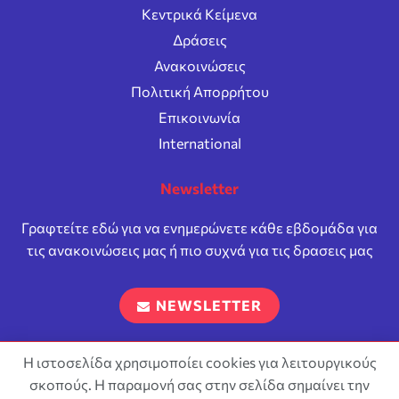
Κεντρικά Κείμενα
Δράσεις
Ανακοινώσεις
Πολιτική Απορρήτου
Επικοινωνία
International
Newsletter
Γραφτείτε εδώ για να ενημερώνετε κάθε εβδομάδα για
τις ανακοινώσεις μας ή πιο συχνά για τις δρασεις μας
NEWSLETTER
Η ιστοσελίδα χρησιμοποίει cookies για λειτουργικούς
σκοπούς. Η παραμονή σας στην σελίδα σημαίνει την
Επιτρέπεται η αναπαραγωγή και διανομή του περιεχόμενου