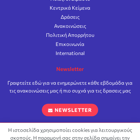
Κεντρικά Κείμενα
Δράσεις
Ανακοινώσεις
Πολιτική Απορρήτου
Επικοινωνία
International
Newsletter
Γραφτείτε εδώ για να ενημερώνετε κάθε εβδομάδα για
τις ανακοινώσεις μας ή πιο συχνά για τις δρασεις μας
NEWSLETTER
Η ιστοσελίδα χρησιμοποίει cookies για λειτουργικούς
σκοπούς. Η παραμονή σας στην σελίδα σημαίνει την
Επιτρέπεται η αναπαραγωγή και διανομή του περιεχόμενου