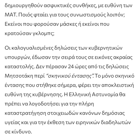
δημιουργηθούν ασφυκτικές συνθήκες, με ευθύνη των
ΜΑΤ. Ποιός φταίει για τους συνωστισμούς λοιπόν;
Εκείνοι που φορούσαν μάσκες ή εκείνοι που
κρατούσαν γκλομπς;
Οι καλογυαλισμένες δηλώσεις των κυβερνητικών
υπουργών, έδωσαν την σειρά τους σε εικόνες ακραίας
καταστολής. Δεν πέρασαν 24 ώρες από τις δηλώσεις
Μητσοτάκη περί
“σκηνικού έντασης”.
Το μόνο σκηνικό
έντασης που στήθηκε σήμερα, φέρει την αποκλειστική
ευθύνη της κυβέρνησης. Η Ελληνική Αστυνομία θα
πρέπει να λογοδοτήσει για την πλήρη
καταστρατήγηση στοιχειωδών κανόνων δημόσιας
υγείας και για την έκθεση των ειρηνικών διαδηλωτών
σε κίνδυνο.