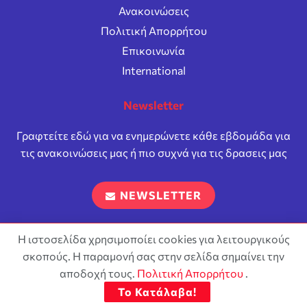
Ανακοινώσεις
Πολιτική Απορρήτου
Επικοινωνία
International
Newsletter
Γραφτείτε εδώ για να ενημερώνετε κάθε εβδομάδα για
τις ανακοινώσεις μας ή πιο συχνά για τις δρασεις μας
NEWSLETTER
Η ιστοσελίδα χρησιμοποίει cookies για λειτουργικούς
σκοπούς. Η παραμονή σας στην σελίδα σημαίνει την
Επιτρέπεται η αναπαραγωγή και διανομή του περιεχόμενου
σύμφωνα με τους όρους της άδειας
Attribution-ShareAlike 4.0
αποδοχή τους.
Πολιτική Απορρήτου
.
International (CC BY-SA 4.0)
Το Κατάλαβα!