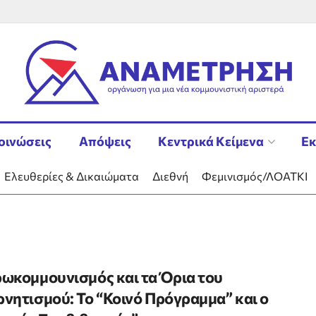
οινώσεις
Απόψεις
Κεντρικά Κείμενα
Εκ
Ελευθερίες & Δικαιώματα
Διεθνή
Φεμινισμός/ΛΟΑΤΚΙ
ωκομμουνισμός και τα Όρια του
νητισμού: Το “Κοινό Πρόγραμμα” και ο