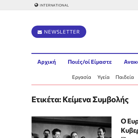
INTERNATIONAL
NEWSLETTER
Αρχική
Ποιές/οί Είμαστε
Ανακ
Εργασία
Υγεία
Παιδεία
Ετικέτα:
Κείμενα Συμβολής
Ο Ευρ
Κυβερ