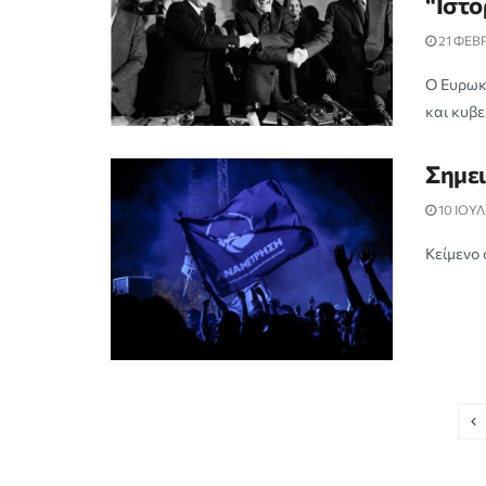
“Ιστο
21 ΦΕΒ
Ο Ευρωκ
και κυβε
Σημει
10 ΙΟΥΛ
Κείμενο 