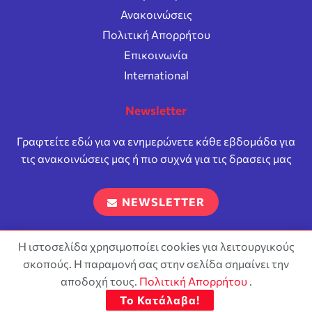
Ανακοινώσεις
Πολιτική Απορρήτου
Επικοινωνία
International
Newsletter
Γραφτείτε εδώ για να ενημερώνετε κάθε εβδομάδα για
τις ανακοινώσεις μας ή πιο συχνά για τις δρασεις μας
NEWSLETTER
Η ιστοσελίδα χρησιμοποίει cookies για λειτουργικούς
σκοπούς. Η παραμονή σας στην σελίδα σημαίνει την
Επιτρέπεται η αναπαραγωγή και διανομή του περιεχόμενου
σύμφωνα με τους όρους της άδειας
Attribution-ShareAlike 4.0
αποδοχή τους.
Πολιτική Απορρήτου
.
International (CC BY-SA 4.0)
Το Κατάλαβα!