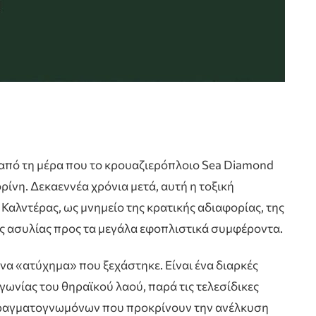
από τη μέρα που το κρουαζιερόπλοιο Sea Diamond
ίνη. Δεκαεννέα χρόνια μετά, αυτή η τοξική
αλντέρας, ως μνημείο της κρατικής αδιαφορίας, της
ής ασυλίας προς τα μεγάλα εφοπλιστικά συμφέροντα.
να «ατύχημα» που ξεχάστηκε. Είναι ένα διαρκές
γωνίας του θηραϊκού λαού, παρά τις τελεσίδικες
ν πραγματογνωμόνων που προκρίνουν την ανέλκυση