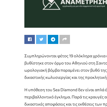
Συμπληρώνονται φέτος 19 ολόκληρα χρόνια 
βυθίστηκε στον όρμο του Αθηνιού στη Σαντορ
ωρολογιακή βόμβα παραμένει στον βυθό της Κ
δικαστικής κωλυσιεργίας και της προκλητικ
Η υπόθεση του Sea Diamond δεν είναι απλά έ
περιβαλλοντικό έγκλημα. Παρά τις κραυγές α
δικαστικές αποφάσεις και τις εκθέσεις τω