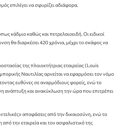
σμός επιλέγει να σφυρίζει αδιάφορα.
 όπως κάδμιο καθώς και πετρελαιοειδή. Οι ειδικοί
νση θα διαρκέσει 420 χρόνια, μέχρι το σκάφος να
ροστασίας της πλοιοκτήτριας εταιρείας (Louis
μπορικής Ναυτιλίας αρνείται να εφαρμόσει τον νόμο
τοντας ευθύνες σε αναρμόδιους φορείς, ενώ το
η ανάπτυξη και ανακύκλωση την ώρα που επιτρέπει
«τελικές» αποφάσεις από την δικαιοσύνη, ενώ το
 από την εταιρεία και τον ασφαλιστικό της