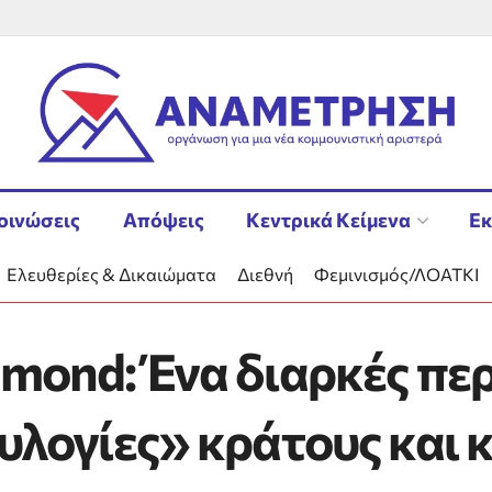
οινώσεις
Απόψεις
Κεντρικά Κείμενα
Εκ
Ελευθερίες & Δικαιώματα
Διεθνή
Φεμινισμός/ΛΟΑΤΚΙ
amond: Ένα διαρκές πε
ευλογίες» κράτους και