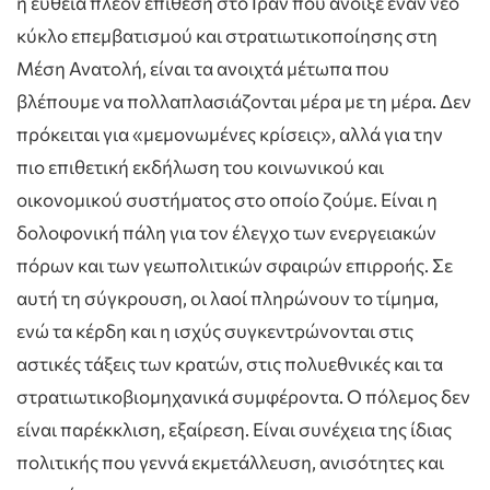
η ευθεία πλέον επίθεση στο Ιράν που άνοιξε έναν νέο
κύκλο επεμβατισμού και στρατιωτικοποίησης στη
Μέση Ανατολή, είναι τα ανοιχτά μέτωπα που
βλέπουμε να πολλαπλασιάζονται μέρα με τη μέρα. Δεν
πρόκειται για «μεμονωμένες κρίσεις», αλλά για την
πιο επιθετική εκδήλωση του κοινωνικού και
οικονομικού συστήματος στο οποίο ζούμε. Είναι η
δολοφονική πάλη για τον έλεγχο των ενεργειακών
πόρων και των γεωπολιτικών σφαιρών επιρροής. Σε
αυτή τη σύγκρουση, οι λαοί πληρώνουν το τίμημα,
ενώ τα κέρδη και η ισχύς συγκεντρώνονται στις
αστικές τάξεις των κρατών, στις πολυεθνικές και τα
στρατιωτικοβιομηχανικά συμφέροντα. Ο πόλεμος δεν
είναι παρέκκλιση, εξαίρεση. Είναι συνέχεια της ίδιας
πολιτικής που γεννά εκμετάλλευση, ανισότητες και