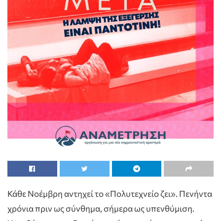
Κάθε Νοέμβρη αντηχεί το «Πολυτεχνείο ζει». Πενήντα
χρόνια πριν ως σύνθημα, σήμερα ως υπενθύμιση.