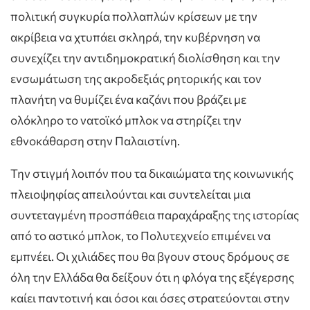
πολιτική συγκυρία πολλαπλών κρίσεων με την
ακρίβεια να χτυπάει σκληρά, την κυβέρνηση να
συνεχίζει την αντιδημοκρατική διολίσθηση και την
ενσωμάτωση της ακροδεξιάς ρητορικής και τον
πλανήτη να θυμίζει ένα καζάνι που βράζει με
ολόκληρο το νατοϊκό μπλοκ να στηρίζει την
εθνοκάθαρση στην Παλαιστίνη.
Την στιγμή λοιπόν που τα δικαιώματα της κοινωνικής
πλειοψηφίας απειλούνται και συντελείται μια
συντεταγμένη προσπάθεια παραχάραξης της ιστορίας
από το αστικό μπλοκ, το Πολυτεχνείο επιμένει να
εμπνέει. Οι χιλιάδες που θα βγουν στους δρόμους σε
όλη την Ελλάδα θα δείξουν ότι η φλόγα της εξέγερσης
καίει παντοτινή και όσοι και όσες στρατεύονται στην