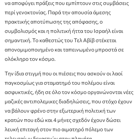
να αποφύγει πράξεις που εμπίπτουν στις συμβάσεις
περί γενοκτονίας. Παρά την απουσία άμεσης
πρακτικής αποτύπωσης της απόφασης, ο
συμβολισμός και η πολιτική ήττα του Ισραήλ είναι
σημαντική. Το καθεστώς του Τελ Αβίβ στέκεται
απονομιμοποιημένο και ταπεινωμένο μπροστά σε
ολόκληρο τον κόσμο.
Την ίδια στιγμή που οι πιέσεις που ασκούν οι λαοί
παγκοσμίως για σταματημό του πολέμου είναι
ασφυκτικές, ήδη σε όλο τον κόσμο οργανώνονται νέες
μαζικές αντιπολεμικες διαδηλώσεις, που στόχο έχουν
να βάλουν φρένο στην εξωτερική πολιτική των
κρατών που εδώ και 4 μήνες σχεδόν έχουν δώσει
λευκή επιταγή στον πιο αιματηρό πόλεμο των
τελευταίων δεκαετιών στον πλανήτη.