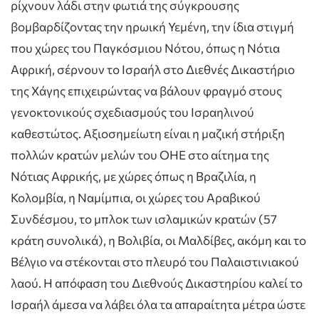
ρίχνουν λάδι στην φωτιά της σύγκρουσης
βομβαρδίζοντας την ηρωική Υεμένη, την ίδια στιγμή
που χώρες του Παγκόσμιου Νότου, όπως η Νότια
Αφρική, σέρνουν το Ισραήλ στο Διεθνές Δικαστήριο
της Χάγης επιχειρώντας να βάλουν φραγμό στους
γενοκτονικούς σχεδιασμούς του Ισραηλινού
καθεστώτος. Aξιοσημείωτη είναι η μαζική στήριξη
πολλών κρατών μελών του ΟΗΕ στο αίτημα της
Νότιας Αφρικής, με χώρες όπως η Βραζιλία, η
Κολομβία, η Ναμίμπια, οι χώρες του Αραβικού
Συνδέσμου, το μπλοκ των ισλαμικών κρατών (57
κράτη συνολικά), η Βολιβία, οι Μαλδίβες, ακόμη και το
Βέλγιο να στέκονται στο πλευρό του Παλαιστινιακού
λαού. Η απόφαση του Διεθνούς Δικαστηρίου καλεί το
Ισραήλ άμεσα να λάβει όλα τα απαραίτητα μέτρα ώστε