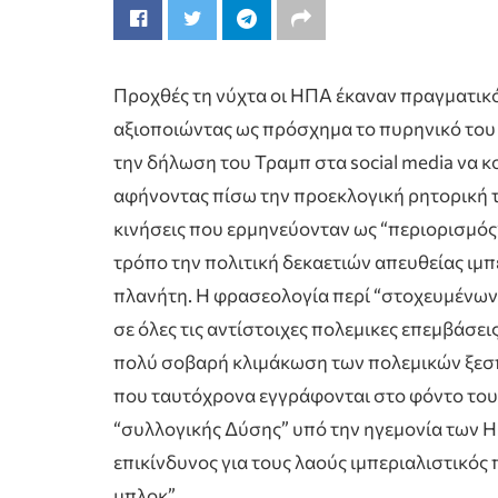
Προχθές τη νύχτα οι ΗΠΑ έκαναν πραγματικό
αξιοποιώντας ως πρόσχημα το πυρηνικό του
την δήλωση του Τραμπ στα social media να κ
αφήνοντας πίσω την προεκλογική ρητορική 
κινήσεις που ερμηνεύονταν ως “περιορισμός”
τρόπο την πολιτική δεκαετιών απευθείας ιμ
πλανήτη. Η φρασεολογία περί “στοχευμένων
σε όλες τις αντίστοιχες πολεμικες επεμβάσεις
πολύ σοβαρή κλιμάκωση των πολεμικών ξεσ
που ταυτόχρονα εγγράφονται στο φόντο του
“συλλογικής Δύσης” υπό την ηγεμονία των Η
επικίνδυνος για τους λαούς ιμπεριαλιστικός
μπλοκ”.