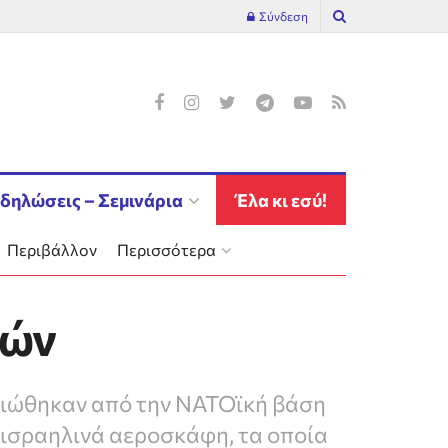
Σύνδεση
δηλώσεις – Σεμινάρια
Έλα κι εσύ!
Περιβάλλον
Περισσότερα
αών
ειώθηκαν από την ΝΑΤΟϊκή βάση
 ισραηλινά αεροσκάφη, τα οποία