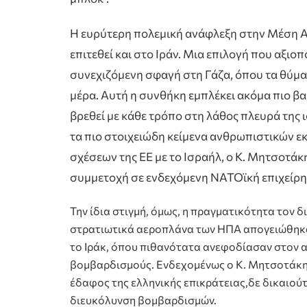
Η ευρύτερη πολεμική ανάφλεξη στην Μέση Α
επιτεθεί και στο Ιράν. Μια επιλογή που αξιοπ
συνεχιζόμενη σφαγή στη Γάζα, όπου τα θύμα
μέρα. Αυτή η συνθήκη εμπλέκει ακόμα πιο βα
βρεθεί με κάθε τρόπο στη λάθος πλευρά της 
τα πιο στοιχειώδη κείμενα ανθρωπιστικών ε
σχέσεων της ΕΕ με το Ισραήλ, ο Κ. Μητσοτάκ
συμμετοχή σε ενδεχόμενη ΝΑΤΟϊκή επιχείρη
Την ίδια στιγμή, όμως, η πραγματικότητα τον δ
στρατιωτικά αεροπλάνα των ΗΠΑ απογειώθηκα
το Ιράκ, όπου πιθανότατα ανεφοδίασαν στον 
βομβαρδισμούς. Ενδεχομένως ο Κ. Μητσοτάκης
έδαφος της ελληνικής επικράτειας,δε δικαιούτ
διευκόλυνση βομβαρδισμών.