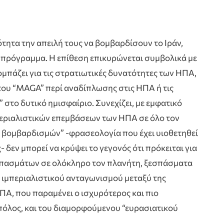
τητα την απειλή τους να βομβαρδίσουν το Ιράν,
 πρόγραμμα. Η επίθεση επικυρώνεται συμβολικά με
ομπάζει για τις στρατιωτικές δυνατότητες των ΗΠΑ,
του “MAGA” περί αναδίπλωσης στις ΗΠΑ ή τις
 στο δυτικό ημισφαίριο. Συνεχίζει, με εμφατικό
περιαλιστικών επεμβάσεων των ΗΠΑ σε όλο τον
 βομβαρδισμών” -φρασεολογία που έχει υιοθετηθεί
- δεν μπορεί να κρύψει το γεγονός ότι πρόκειται για
πασμάτων σε ολόκληρο τον πλανήτη, ξεσπάσματα
 ιμπεριαλιστικού ανταγωνισμού μεταξύ της
ΠΑ, που παραμένει ο ισχυρότερος και πιο
 πόλος, και του διαμορφούμενου “ευρασιατικού