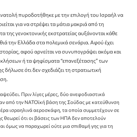
νατολή πυροδοτήθηκε με την επιλογή του Ισραήλ να
οιείται για να στρέψει τα μάτια μακριά από τη
τα της γενοκτονικής εκστρατείας αυξάνονται κάθε
θιά την Ελλάδα στα πολεμικά σενάρια. Αφού έχει
ιστορίας, αφού αρνείται να συνυπογράψει ακόμα και
κκλήσεων ή τα ψηφίσματα “επανεξέτασης” των
ης δήλωσε ότι δεν σχεδιάζει τη στρατιωτική
ση.
ιαψεύδει. Πριν λίγες μέρες, δύο ανεφοδιαστικά
ν από την ΝΑΤΟϊκή βάση της Σούδας με κατεύθυνση
αέρα ισραηλινά αεροσκάφη, τα οποία συμμετέχουν σε
 θεωρεί ότι οι βάσεις των ΗΠΑ δεν αποτελούν
αι όμως να παραχωρεί ούτε μια σπιθαμή γης για τη