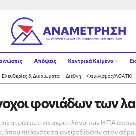
οινώσεις
Απόψεις
Κεντρικά Κείμενα
Εκ
Ελευθερίες & Δικαιώματα
Διεθνή
Φεμινισμός/ΛΟΑΤΚΙ
νοχοι φονιάδων των λ
στικά στρατιωτικά αεροπλάνα των ΗΠΑ απογ
κ, όπου πιθανότατα ανεφοδίασαν στον αέρα