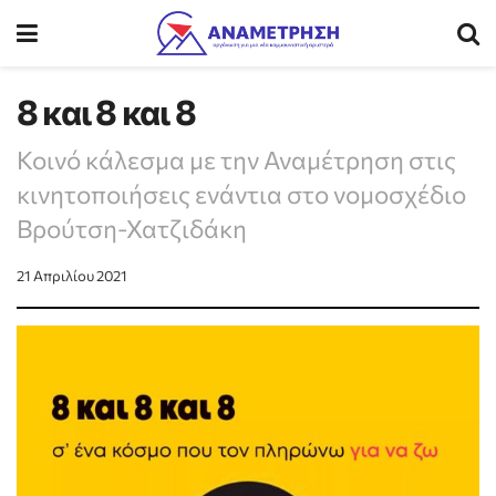
8 και 8 και 8
Κοινό κάλεσμα με την Αναμέτρηση στις
κινητοποιήσεις ενάντια στο νομοσχέδιο
Βρούτση-Χατζιδάκη
21 Απριλίου 2021