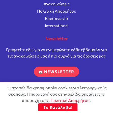
Ανακοινώσεις
Πολιτική Απορρήτου
Επικοινωνία
International
Newsletter
Γραφτείτε εδώ για να ενημερώνετε κάθε εβδομάδα για
τις ανακοινώσεις μας ή πιο συχνά για τις δρασεις μας
NEWSLETTER
Η ιστοσελίδα χρησιμοποίει cookies για λειτουργικούς
σκοπούς. Η παραμονή σας στην σελίδα σημαίνει την
Επιτρέπεται η αναπαραγωγή και διανομή του περιεχόμενου
σύμφωνα με τους όρους της άδειας
Attribution-ShareAlike 4.0
αποδοχή τους.
Πολιτική Απορρήτου
.
International (CC BY-SA 4.0)
Το Κατάλαβα!