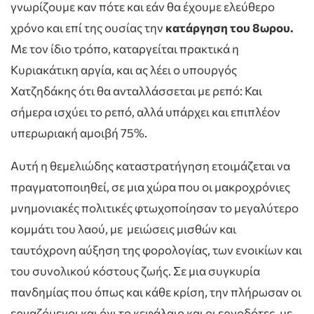
γνωρίζουμε καν πότε και εάν θα έχουμε ελεύθερο
χρόνο και επί της ουσίας την
κατάργηση του 8ωρου.
Με τον ίδιο τρόπο, καταργείται πρακτικά η
Κυριακάτικη αργία, και ας λέει ο υπουργός
Χατζηδάκης ότι θα ανταλλάσσεται με ρεπό: Και
σήμερα ισχύει το ρεπό, αλλά υπάρχει και επιπλέον
υπερωριακή αμοιβή 75%.
Αυτή η θεμελιώδης καταστρατήγηση ετοιμάζεται να
πραγματοποιηθεί, σε μια χώρα που οι μακροχρόνιες
μνημονιακές πολιτικές φτωχοποίησαν το μεγαλύτερο
κομμάτι του λαού, με μειώσεις μισθών και
ταυτόχρονη αύξηση της φορολογίας, των ενοικίων και
του συνολικού κόστους ζωής. Σε μια συγκυρία
πανδημίας που όπως και κάθε κρίση, την πλήρωσαν οι
εργαζόμενοι και όχι το κεφάλαιο και οι εργοδότες, με