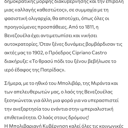
δημοκρατικής μορφής διακυβέρνησης και την επιβολή
μιας «αλλαγής καθεστώτος», σε συμμαχία με τη
φασιστική ολιγαρχία, θα αποτύχει, όπως όλες οι
προηγούμενες προσπάθειες. Από το 1811, η
Βενεζουέλα έχει αντιμετωπίσει και νικήσει
αυτοκρατορίες. Όταν ξένες δυνάμεις βομβάρδισαν τις
ακτές μας το 1902, ο Πρόεδρος Cipriano Castro
διακήρυξε: «Το θρασύ πόδι του ξένου βεβήλωσε το
ιερό έδαφος της Πατρίδας».
Σήμερα, με το ηθικό του Μπολιβάρ, της Μιράντα και
των απελευθερωτών μας, ο λαός της Βενεζουέλας
ξεσηκώνεται για άλλη μια φορά για να υπερασπιστεί
την ανεξαρτησία του ενάντια στην ιμπεριαλιστική
επιθετικότητα. Ο λαός στους δρόμους!
Η Μπολιβαριανή Κυβέρνηση καλεί όλες τις κοινωνικές