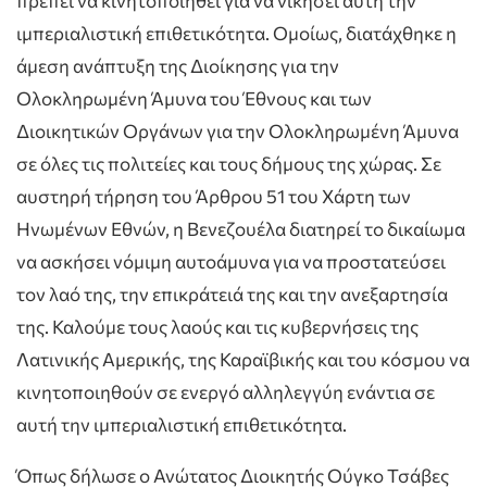
πρέπει να κινητοποιηθεί για να νικήσει αυτή την
ιμπεριαλιστική επιθετικότητα. Ομοίως, διατάχθηκε η
άμεση ανάπτυξη της Διοίκησης για την
Ολοκληρωμένη Άμυνα του Έθνους και των
Διοικητικών Οργάνων για την Ολοκληρωμένη Άμυνα
σε όλες τις πολιτείες και τους δήμους της χώρας. Σε
αυστηρή τήρηση του Άρθρου 51 του Χάρτη των
Ηνωμένων Εθνών, η Βενεζουέλα διατηρεί το δικαίωμα
να ασκήσει νόμιμη αυτοάμυνα για να προστατεύσει
τον λαό της, την επικράτειά της και την ανεξαρτησία
της. Καλούμε τους λαούς και τις κυβερνήσεις της
Λατινικής Αμερικής, της Καραϊβικής και του κόσμου να
κινητοποιηθούν σε ενεργό αλληλεγγύη ενάντια σε
αυτή την ιμπεριαλιστική επιθετικότητα.
Όπως δήλωσε ο Ανώτατος Διοικητής Ούγκο Τσάβες