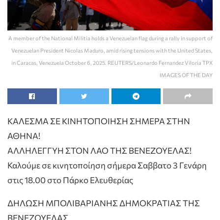
A member of the National Militia holds a Venezuelan flag during a rally in support of
Venezuelan President Nicolas Maduro, amid rising tensions with the United States,
in Caracas, Venezuela October 6, 2025. REUTERS/Leonardo Fernandez Viloria TPX
IMAGES OF THE DAY
ΚΑΛΕΣΜΑ ΣΕ ΚΙΝΗΤΟΠΟΙΗΣΗ ΣΗΜΕΡΑ ΣΤΗΝ
ΑΘΗΝΑ!
ΑΛΛΗΛΕΓΓΥΗ ΣΤΟΝ ΛΑΟ ΤΗΣ ΒΕΝΕΖΟΥΕΛΑΣ!
Καλούμε σε κινητοποίηση σήμερα Σαββατο 3 Γενάρη
στις 18.00 στο Πάρκο Ελευθερίας
ΔΗΛΩΣΗ ΜΠΟΛΙΒΑΡΙΑΝΗΣ ΔΗΜΟΚΡΑΤΙΑΣ ΤΗΣ
ΒΕΝΕΖΟΥΕΛΑΣ