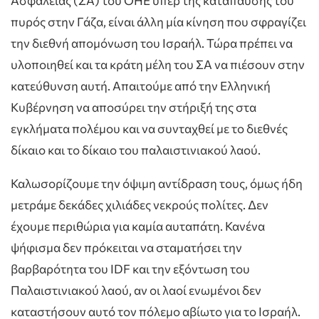
Ασφαλείας (ΣΑ) του ΟΗΕ υπέρ της κατάπαυσης του
πυρός στην Γάζα, είναι άλλη μία κίνηση που σφραγίζει
την διεθνή απομόνωση του Ισραήλ. Τώρα πρέπει να
υλοποιηθεί και τα κράτη μέλη του ΣΑ να πιέσουν στην
κατεύθυνση αυτή. Απαιτούμε από την Ελληνική
Κυβέρνηση να αποσύρει την στήριξή της στα
εγκλήματα πολέμου και να συνταχθεί με το διεθνές
δίκαιο και το δίκαιο του παλαιστινιακού λαού.
Καλωσορίζουμε την όψιμη αντίδραση τους, όμως ήδη
μετράμε δεκάδες χιλιάδες νεκρούς πολίτες. Δεν
έχουμε περιθώρια για καμία αυταπάτη. Κανένα
ψήφισμα δεν πρόκειται να σταματήσει την
βαρβαρότητα του IDF και την εξόντωση του
Παλαιστινιακού λαού, αν οι λαοί ενωμένοι δεν
καταστήσουν αυτό τον πόλεμο αβίωτο για το Ισραήλ.