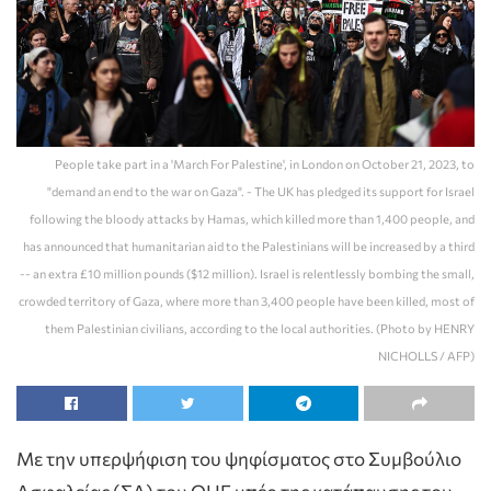
People take part in a 'March For Palestine', in London on October 21, 2023, to
"demand an end to the war on Gaza". - The UK has pledged its support for Israel
following the bloody attacks by Hamas, which killed more than 1,400 people, and
has announced that humanitarian aid to the Palestinians will be increased by a third
-- an extra £10 million pounds ($12 million). Israel is relentlessly bombing the small,
crowded territory of Gaza, where more than 3,400 people have been killed, most of
them Palestinian civilians, according to the local authorities. (Photo by HENRY
NICHOLLS / AFP)
Με την υπερψήφιση του ψηφίσματος στο Συμβούλιο