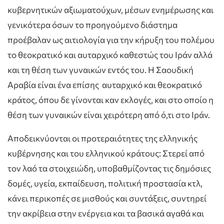
κυβερνητικών αξιωματούχων, μέσων ενημέρωσης και
γενικότερα όσων το προηγούμενο διάστημα
προέβαλαν ως αιτιολογία για την κήρυξη του πολέμου
το θεοκρατικό και αυταρχικό καθεστώς του Ιράν αλλά
και τη θέση των γυναικών εντός του. Η Σαουδική
Αραβία είναι ένα επίσης αυταρχικό και θεοκρατικό
κράτος, όπου δε γίνονται καν εκλογές, και στο οποίο η
θέση των γυναικών είναι χειρότερη από ό,τι στο Ιράν.
Αποδεικνύονται οι προτεραιότητες της ελληνικής
κυβέρνησης και του ελληνικού κράτους: Στερεί από
τον λαό τα στοιχειώδη, υποβαθμίζοντας τις δημόσιες
δομές, υγεία, εκπαίδευση, πολιτική προστασία κτλ,
κάνει περικοπές σε μισθούς και συντάξεις, συντηρεί
την ακρίβεια στην ενέργεια και τα βασικά αγαθά και