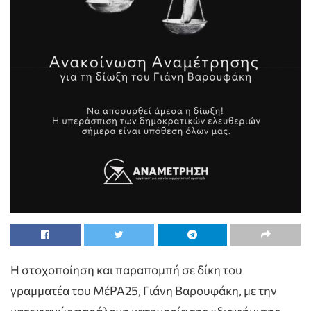
Η στοχοποίηση και παραπομπή σε δίκη του
γραμματέα του ΜέΡΑ25, Γιάνη Βαρουφάκη, με την