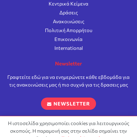
Κεντρικά Κείμενα
Δράσεις
Ανακοινώσεις
Πολιτική Απορρήτου
Επικοινωνία
International
Newsletter
Γραφτείτε εδώ για να ενημερώνετε κάθε εβδομάδα για
τις ανακοινώσεις μας ή πιο συχνά για τις δρασεις μας
NEWSLETTER
Η ιστοσελίδα χρησιμοποίει cookies για λειτουργικούς
σκοπούς. Η παραμονή σας στην σελίδα σημαίνει την
Επιτρέπεται η αναπαραγωγή και διανομή του περιεχόμενου
σύμφωνα με τους όρους της άδειας
Attribution-ShareAlike 4.0