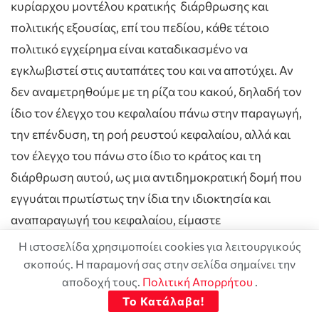
κυρίαρχου μοντέλου κρατικής διάρθρωσης και
πολιτικής εξουσίας, επί του πεδίου, κάθε τέτοιο
πολιτικό εγχείρημα είναι καταδικασμένο να
εγκλωβιστεί στις αυταπάτες του και να αποτύχει. Αν
δεν αναμετρηθούμε με τη ρίζα του κακού, δηλαδή τον
ίδιο τον έλεγχο του κεφαλαίου πάνω στην παραγωγή,
την επένδυση, τη ροή ρευστού κεφαλαίου, αλλά και
τον έλεγχο του πάνω στο ίδιο το κράτος και τη
διάρθρωση αυτού, ως μια αντιδημοκρατική δομή που
εγγυάται πρωτίστως την ίδια την ιδιοκτησία και
αναπαραγωγή του κεφαλαίου, είμαστε
καταδικασμένοι να αποτυγχάνουμε. Χωρίς την
Η ιστοσελίδα χρησιμοποίει cookies για λειτουργικούς
ύπαρξη ενός στρατηγικού ορίζοντα, που να
σκοπούς. Η παραμονή σας στην σελίδα σημαίνει την
αποδοχή τους.
Πολιτική Απορρήτου
.
στηρίζεται σε έναν γειωμένο προγραμματικό άξονα
Το Κατάλαβα!
και να συννενώνει τις επιμέρους διεκδικήσεις μας,