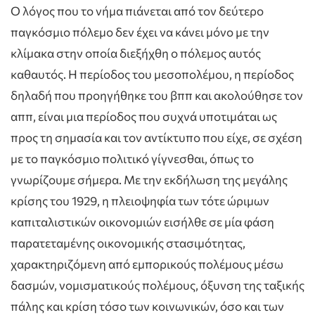
Ο λόγος που το νήμα πιάνεται από τον δεύτερο
παγκόσμιο πόλεμο δεν έχει να κάνει μόνο με την
κλίμακα στην οποία διεξήχθη ο πόλεμος αυτός
καθαυτός. Η περίοδος του μεσοπολέμου, η περίοδος
δηλαδή που προηγήθηκε του βππ και ακολούθησε τον
αππ, είναι μια περίοδος που συχνά υποτιμάται ως
προς τη σημασία και τον αντίκτυπο που είχε, σε σχέση
με το παγκόσμιο πολιτικό γίγνεσθαι, όπως το
γνωρίζουμε σήμερα. Με την εκδήλωση της μεγάλης
κρίσης του 1929, η πλειοψηφία των τότε ώριμων
καπιταλιστικών οικονομιών εισήλθε σε μία φάση
παρατεταμένης οικονομικής στασιμότητας,
χαρακτηριζόμενη από εμπορικούς πολέμους μέσω
δασμών, νομισματικούς πολέμους, όξυνση της ταξικής
πάλης και κρίση τόσο των κοινωνικών, όσο και των