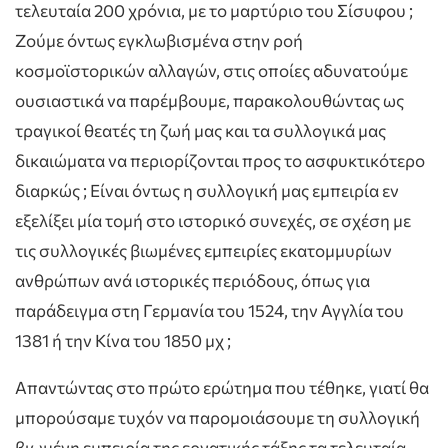
τελευταία 200 χρόνια, με το μαρτύριο του Σίσυφου ;
Ζούμε όντως εγκλωβισμένα στην ροή
κοσμοϊστορικών αλλαγών, στις οποίες αδυνατούμε
ουσιαστικά να παρέμβουμε, παρακολουθώντας ως
τραγικοί θεατές τη ζωή μας και τα συλλογικά μας
δικαιώματα να περιορίζονται προς το ασφυκτικότερο
διαρκώς ; Είναι όντως η συλλογική μας εμπειρία εν
εξελίξει μία τομή στο ιστορικό συνεχές, σε σχέση με
τις συλλογικές βιωμένες εμπειρίες εκατομμυρίων
ανθρώπων ανά ιστορικές περιόδους, όπως για
παράδειγμα στη Γερμανία του 1524, την Αγγλία του
1381 ή την Κίνα του 1850 μχ ;
Απαντώντας στο πρώτο ερώτημα που τέθηκε, γιατί θα
μπορούσαμε τυχόν να παρομοιάσουμε τη συλλογική
βιωμένη εμπειρία της εργατικής τάξης τα τελευταία