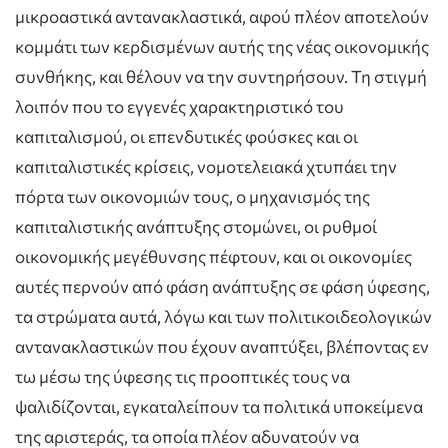
μικροαστικά αντανακλαστικά, αφού πλέον αποτελούν
κομμάτι των κερδισμένων αυτής της νέας οικονομικής
συνθήκης, και θέλουν να την συντηρήσουν. Τη στιγμή
λοιπόν που το εγγενές χαρακτηριστικό του
καπιταλισμού, οι επενδυτικές φούσκες και οι
καπιταλιστικές κρίσεις, νομοτελειακά χτυπάει την
πόρτα των οικονομιών τους, ο μηχανισμός της
καπιταλιστικής ανάπτυξης στομώνει, οι ρυθμοί
οικονομικής μεγέθυνσης πέφτουν, και οι οικονομίες
αυτές περνούν από φάση ανάπτυξης σε φάση ύφεσης,
τα στρώματα αυτά, λόγω και των πολιτικοιδεολογικών
αντανακλαστικών που έχουν αναπτύξει, βλέποντας εν
τω μέσω της ύφεσης τις προοπτικές τους να
ψαλιδίζονται, εγκαταλείπουν τα πολιτικά υποκείμενα
της αριστεράς, τα οποία πλέον αδυνατούν να