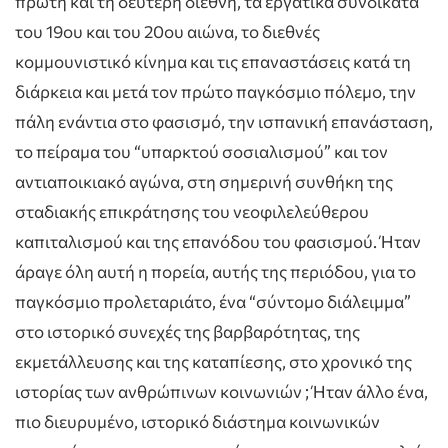
πρώτη και τη δεύτερη διεθνή, τα εργατικά συνδικάτα
του 19ου και του 20ου αιώνα, το διεθνές
κομμουνιστικό κίνημα και τις επαναστάσεις κατά τη
διάρκεια και μετά τον πρώτο παγκόσμιο πόλεμο, την
πάλη ενάντια στο φασισμό, την ισπανική επανάσταση,
το πείραμα του “υπαρκτού σοσιαλισμού” και τον
αντιαποικιακό αγώνα, στη σημερινή συνθήκη της
σταδιακής επικράτησης του νεοφιλελεύθερου
καπιταλισμού και της επανόδου του φασισμού. Ήταν
άραγε όλη αυτή η πορεία, αυτής της περιόδου, για το
παγκόσμιο προλεταριάτο, ένα “σύντομο διάλειμμα”
στο ιστορικό συνεχές της βαρβαρότητας, της
εκμετάλλευσης και της καταπίεσης, στο χρονικό της
ιστορίας των ανθρώπινων κοινωνιών ; Ήταν άλλο ένα,
πιο διευρυμένο, ιστορικό διάστημα κοινωνικών