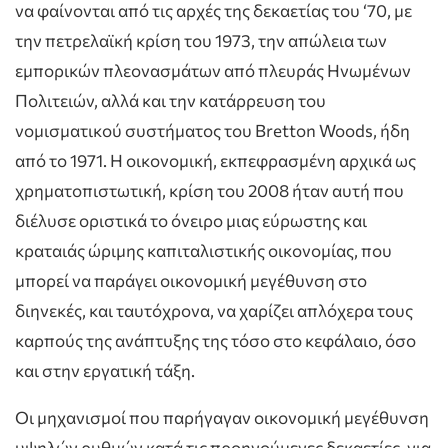
να φαίνονται από τις αρχές της δεκαετίας του ‘70, με
την πετρελαϊκή κρίση του 1973, την απώλεια των
εμπορικών πλεονασμάτων από πλευράς Ηνωμένων
Πολιτειών, αλλά και την κατάρρευση του
νομισματικού συστήματος του Bretton Woods, ήδη
από το 1971. Η οικονομική, εκπεφρασμένη αρχικά ως
χρηματοπιστωτική, κρίση του 2008 ήταν αυτή που
διέλυσε οριστικά το όνειρο μιας εύρωστης και
κραταιάς ώριμης καπιταλιστικής οικονομίας, που
μπορεί να παράγει οικονομική μεγέθυνση στο
διηνεκές, και ταυτόχρονα, να χαρίζει απλόχερα τους
καρπούς της ανάπτυξης της τόσο στο κεφάλαιο, όσο
και στην εργατική τάξη.
Οι μηχανισμοί που παρήγαγαν οικονομική μεγέθυνση
υψηλών ρυθμών κατά τις προηγούμενες δεκαετίες, για