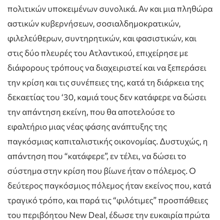
πολιτικών υποκειμένων συνολικά. Αν και μια πληθώρα
αστικών κυβερνήσεων, σοσιαλδημοκρατικών,
φιλελεύθερων, συντηρητικών, και φασιστικών, και
στις δύο πλευρές του Ατλαντικού, επιχείρησε με
διάφορους τρόπους να διαχειριστεί και να ξεπεράσει
την κρίση και τις συνέπειες της, κατά τη διάρκεια της
δεκαετίας του ‘30, καμιά τους δεν κατάφερε να δώσει
την απάντηση εκείνη, που θα αποτελούσε το
εφαλτήριο μιας νέας φάσης ανάπτυξης της
παγκόσμιας καπιταλιστικής οικονομίας. Δυστυχώς, η
απάντηση που “κατάφερε”, εν τέλει, να δώσει το
σύστημα στην κρίση που βίωνε ήταν ο πόλεμος. Ο
δεύτερος παγκόσμιος πόλεμος ήταν εκείνος που, κατά
τραγικό τρόπο, και παρά τις “φιλότιμες” προσπάθειες
του περιβόητου New Deal, έδωσε την ευκαιρία πρώτα