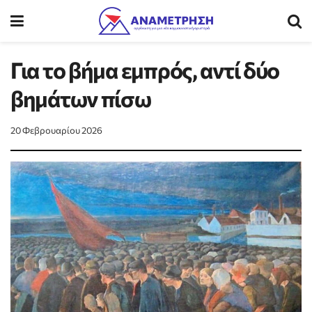
Για το βήμα εμπρός, αντί δύο
βημάτων πίσω
20 Φεβρουαρίου 2026