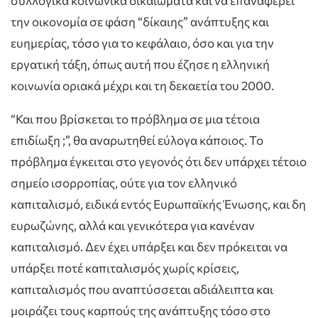
συλλογικά κοινωνικά δικαιώματα και να επαναφέρει
την οικονομία σε φάση “δίκαιης” ανάπτυξης και
ευημερίας, τόσο για το κεφάλαιο, όσο και για την
εργατική τάξη, όπως αυτή που έζησε η ελληνική
κοινωνία οριακά μέχρι και τη δεκαετία του 2000.
“Και που βρίσκεται το πρόβλημα σε μια τέτοια
επιδίωξη ;”, θα αναρωτηθεί εύλογα κάποιος. Το
πρόβλημα έγκειται στο γεγονός ότι δεν υπάρχει τέτοιο
σημείο ισορροπίας, ούτε για τον ελληνικό
καπιταλισμό, ειδικά εντός Ευρωπαϊκής Ένωσης, και δη
ευρωζώνης, αλλά και γενικότερα για κανέναν
καπιταλισμό. Δεν έχει υπάρξει και δεν πρόκειται να
υπάρξει ποτέ καπιταλισμός χωρίς κρίσεις,
καπιταλισμός που αναπτύσσεται αδιάλειπτα και
μοιράζει τους καρπούς της ανάπτυξης τόσο στο