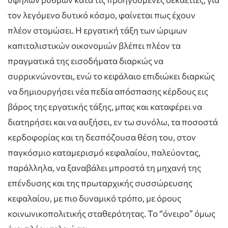
τον λεγόμενο δυτικό κόσμο, φαίνεται πως έχουν
πλέον στομώσει. Η εργατική τάξη των ώριμων
καπιταλιστικών οικονομιών βλέπει πλέον τα
πραγματικά της εισοδήματα διαρκώς να
συρρικνώνονται, ενώ το κεφάλαιο επιδιώκει διαρκώς
να δημιουργήσει νέα πεδία απόσπασης κέρδους εις
βάρος της εργατικής τάξης, μπας και καταφέρει να
διατηρήσει και να αυξήσει, εν τω συνόλω, τα ποσοστά
κερδοφορίας και τη δεσπόζουσα θέση του, στον
παγκόσμιο καταμερισμό κεφαλαίου, παλεύοντας,
παράλληλα, να ξαναβάλει μπροστά τη μηχανή της
επένδυσης και της πρωταρχικής συσσώρευσης
κεφαλαίου, με πιο δυναμικό τρόπο, με όρους
κοινωνικοπολιτικής σταθερότητας. Το “όνειρο” όμως