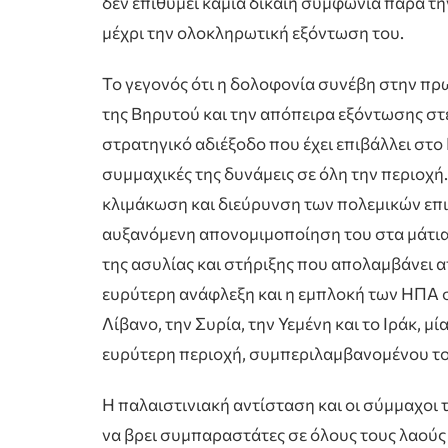
δεν επιθυμεί καμία δίκαιη συμφωνία παρά τ
μέχρι την ολοκληρωτική εξόντωση του.
Το γεγονός ότι η δολοφονία συνέβη στην πρ
της Βηρυτού και την απόπειρα εξόντωσης στ
στρατηγικό αδιέξοδο που έχει επιβάλλει στο 
συμμαχικές της δυνάμεις σε όλη την περιοχή
κλιμάκωση και διεύρυνση των πολεμικών επιχ
αυξανόμενη απονομιμοποίηση του στα μάτια 
της ασυλίας και στήριξης που απολαμβάνει α
ευρύτερη ανάφλεξη και η εμπλοκή των ΗΠΑ στ
Λίβανο, την Συρία, την Υεμένη και το Ιράκ, μί
ευρύτερη περιοχή, συμπεριλαμβανομένου το
Η παλαιστινιακή αντίσταση και οι σύμμαχοι 
να βρει συμπαραστάτες σε όλους τους λαούς 