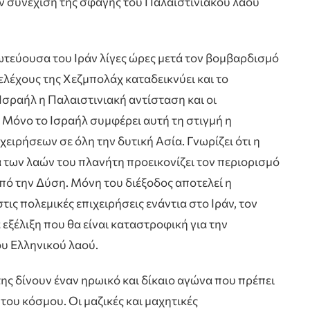
ην συνέχιση της σφαγής του Παλαιστινιακού λαού
ωτεύουσα του Ιράν λίγες ώρες μετά τον βομβαρδισμό
ελέχους της Χεζμπολάχ καταδεικνύει και το
Ισραήλ η Παλαιστινιακή αντίσταση και οι
. Μόνο το Ισραήλ συμφέρει αυτή τη στιγμή η
ειρήσεων σε όλη την δυτική Ασία. Γνωρίζει ότι η
των λαών του πλανήτη προεικονίζει τον περιορισμό
πό την Δύση. Μόνη του διέξοδος αποτελεί η
ις πολεμικές επιχειρήσεις ενάντια στο Ιράν, τον
α εξέλιξη που θα είναι καταστροφική για την
υ Ελληνικού λαού.
της δίνουν έναν ηρωικό και δίκαιο αγώνα που πρέπει
του κόσμου. Οι μαζικές και μαχητικές