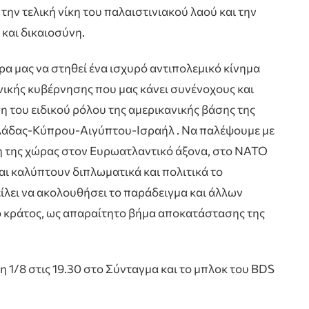
την τελική νίκη του παλαιστινιακού λαού και την
και δικαιοσύνη.
ώρα μας να στηθεί ένα ισχυρό αντιπολεμικό κίνημα
ηνικής κυβέρνησης που μας κάνει συνένοχους και
 του ειδικού ρόλου της αμερικανικής βάσης της
λλάδας-Κύπρου-Αιγύπτου-Ισραήλ . Να παλέψουμε με
ση της χώρας στον Ευρωατλαντικό άξονα, στο ΝΑΤΟ
αι καλύπτουν διπλωματικά και πολιτικά το
ίλει να ακολουθήσει το παράδειγμα και άλλων
ό κράτος, ως απαραίτητο βήμα αποκατάστασης της
 1/8 στις 19.30 στο Σύνταγμα και το μπλοκ του BDS