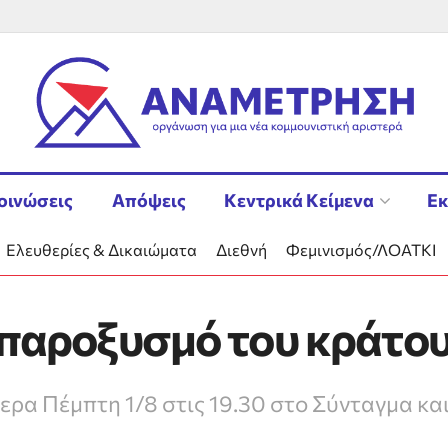
οινώσεις
Απόψεις
Κεντρικά Κείμενα
Εκ
Ελευθερίες & Δικαιώματα
Διεθνή
Φεμινισμός/ΛΟΑΤΚΙ
 παροξυσμό του κράτου
ερα Πέμπτη 1/8 στις 19.30 στο Σύνταγμα κα