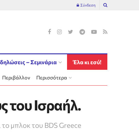
Σύνδεση
δηλώσεις – Σεμινάρια
Έλα κι εσύ!
Περιβάλλον
Περισσότερα
ς του Ισραήλ.
ι το μπλοκ του BDS Greece