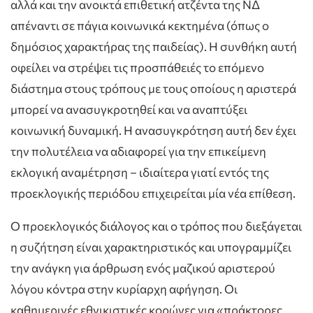
αλλά και την ανοικτά επιθετική ατζέντα της ΝΔ
απέναντι σε πάγια κοινωνικά κεκτημένα (όπως ο
δημόσιος χαρακτήρας της παιδείας). Η συνθήκη αυτή
οφείλει να στρέψει τις προσπάθειές το επόμενο
διάστημα στους τρόπους με τους οποίους η αριστερά
μπορεί να ανασυγκροτηθεί και να αναπτύξει
κοινωνική δυναμική. Η ανασυγκρότηση αυτή δεν έχει
την πολυτέλεια να αδιαφορεί για την επικείμενη
εκλογική αναμέτρηση – ιδιαίτερα γιατί εντός της
προεκλογικής περιόδου επιχειρείται μία νέα επίθεση.
Ο προεκλογικός διάλογος και ο τρόπος που διεξάγεται
η συζήτηση είναι χαρακτηριστικός και υπογραμμίζει
την ανάγκη για άρθρωση ενός μαζικού αριστερού
λόγου κόντρα στην κυρίαρχη αφήγηση. Οι
καθημερινές εθνικιστικές κορώνες για «πράκτορες