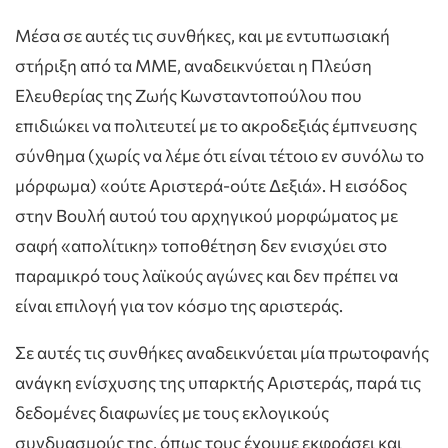
Μέσα σε αυτές τις συνθήκες, και με εντυπωσιακή
στήριξη από τα ΜΜΕ, αναδεικνύεται η Πλεύση
Ελευθερίας της Ζωής Κωνσταντοπούλου που
επιδιώκει να πολιτευτεί με το ακροδεξιάς έμπνευσης
σύνθημα (χωρίς να λέμε ότι είναι τέτοιο εν συνόλω το
μόρφωμα) «ούτε Αριστερά-ούτε Δεξιά». Η εισόδος
στην Βουλή αυτού του αρχηγικού μορφώματος με
σαφή «απολίτικη» τοποθέτηση δεν ενισχύει στο
παραμικρό τους λαϊκούς αγώνες και δεν πρέπει να
είναι επιλογή για τον κόσμο της αριστεράς.
Σε αυτές τις συνθήκες αναδεικνύεται μία πρωτοφανής
ανάγκη ενίσχυσης της υπαρκτής Αριστεράς, παρά τις
δεδομένες διαφωνίες με τους εκλογικούς
συνδυασμούς της, όπως τους έχουμε εκφράσει και