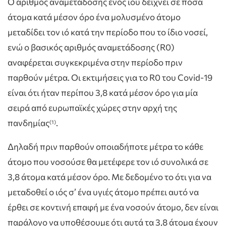
Ο αριθμός αναμετάδοσης ενός ιού δείχνει σε πόσα
άτομα κατά μέσον όρο ένα μολυσμένο άτομο
μεταδίδει τον ιό κατά την περίοδο που το ίδιο νοσεί,
ενώ ο βασικός αριθμός αναμετάδοσης (R0)
αναφέρεται συγκεκριμένα στην περίοδο πριν
παρθούν μέτρα. Οι εκτιμήσεις για το R0 του Covid-19
είναι ότι ήταν περίπου 3,8 κατά μέσον όρο για μία
σειρά από ευρωπαϊκές χώρες στην αρχή της
πανδημίας
.
(1)
Δηλαδή πριν παρθούν οποιαδήποτε μέτρα το κάθε
άτομο που νοσούσε θα μετέφερε τον ιό συνολικά σε
3,8 άτομα κατά μέσον όρο. Με δεδομένο το ότι για να
μεταδοθεί ο ιός σ’ ένα υγιές άτομο πρέπει αυτό να
έρθει σε κοντινή επαφή με ένα νοσούν άτομο, δεν είναι
παράλογο να υποθέσουμε ότι αυτά τα 3,8 άτομα έχουν