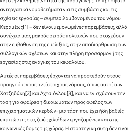
και στην καθημερινότητα της παραγωγής. Τα πρόσφατα
αντεργατικά νομοθετήματα για τις συμβάσεις και τις
σχέσεις εργασίας – συμπεριλαμβανομένου του νόμου
Κεραμέως[1] – δεν είναι μεμονωμένες παρεμβάσεις, αλλά
συνέχεια μιας μακράς σειράς πολιτικών που στοχεύουν
στην εμβάθυνση της ευελιξίας, στην αποδιάρθρωση των
συλλογικών σχέσεων και στην πλήρη προσαρμογή της
εργασίας στις ανάγκες του κεφαλαίου.
Αυτές οι παρεμβάσεις έρχονται να προστεθούν στους
προηγούμενους αντίστοιχους νόμους, όπως αυτοί των
Χατζηδάκη[2] και Αχτσιόγλου[3], και να ενισχύσουν την
τάση για αφαίρεση δικαιωμάτων προς όφελος των
επιχειρηματικών κερδών- μια τάση που έχει ήδη βαθιές
επιπτώσεις στις ζωές χιλιάδων εργαζομένων και στις
κοινωνικές δομές της χώρας. Η στρατηγική αυτή δεν είναι