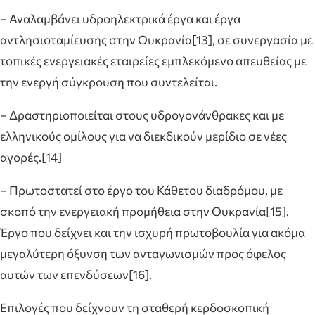
– Αναλαμβάνει υδροηλεκτρικά έργα και έργα
αντλησιοταμίευσης στην Ουκρανία[13], σε συνεργασία με
τοπικές ενεργειακές εταιρείες εμπλεκόμενο απευθείας με
την ενεργή σύγκρουση που συντελείται.
– Δραστηριοποιείται στους υδρογονάνθρακες και με
ελληνικούς ομίλους για να διεκδικούν μερίδιο σε νέες
αγορές.[14]
– Πρωτοστατεί στο έργο του Κάθετου διαδρόμου, με
σκοπό την ενεργειακή προμήθεια στην Ουκρανία[15].
Έργο που δείχνει και την ισχυρή πρωτοβουλία για ακόμα
μεγαλύτερη όξυνση των ανταγωνισμών προς όφελος
αυτών των επενδύσεων[16].
Επιλογές που δείχνουν τη σταθερή κερδοσκοπική