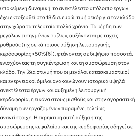
υποκείμενη δυναμική: το ανεκτέλεστο υπόλοιπο έργων
έχει εκτοξευθεί στα 18 δισ. ευρώ, τιμή ρεκόρ για τον κλάδο
στην χώρα τα τελευταία πολλά χρόνια. Τα κέρδη των
μεγάλων εισηγμένων ομίλων, αυξάνονται με ταχείς
ρυθμούς (πχ σε κάποιους αύξηση λειτουργικής
κερδοφορίας >50%[6]), φτάνοντας σε διψήφια ποσοστά,
ενισχύοντας τη συγκέντρωση και τη συσσώρευση στον
κλάδο. Την ίδια στιγμή που οι μεγάλοι κατασκευαστικοί
και ενεργειακοί όμιλοι ανακοινώνουν ιστορικά υψηλά
ανεκτέλεστα έργων και αυξημένη λειτουργική
κερδοφορία, η εικόνα στους μισθούς και στην αγοραστική
δύναμη των εργαζομένων παραμένει τελείως
αναντίστοιχη. Η εκρηκτική αυτή αύξηση της
συσσώρευσης κεφαλαίου και της κερδοφορίας οδηγεί σε
πιο επιθετικές επενδυτικές στρατηγικές που