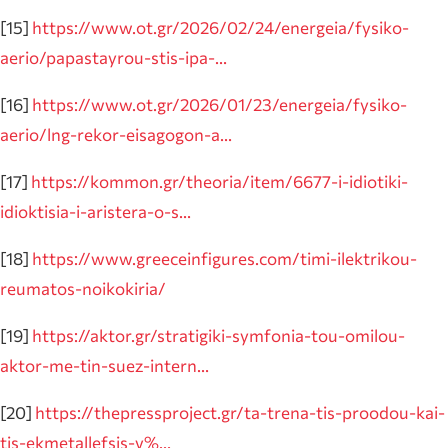
[15]
https://www.ot.gr/2026/02/24/energeia/fysiko-
aerio/papastayrou-stis-ipa-…
[16]
https://www.ot.gr/2026/01/23/energeia/fysiko-
aerio/lng-rekor-eisagogon-a…
[17]
https://kommon.gr/theoria/item/6677-i-idiotiki-
idioktisia-i-aristera-o-s…
[18]
https://www.greeceinfigures.com/timi-ilektrikou-
reumatos-noikokiria/
[19]
https://aktor.gr/stratigiki-symfonia-tou-omilou-
aktor-me-tin-suez-intern…
[20]
https://thepressproject.gr/ta-trena-tis-proodou-kai-
tis-ekmetallefsis-v%…