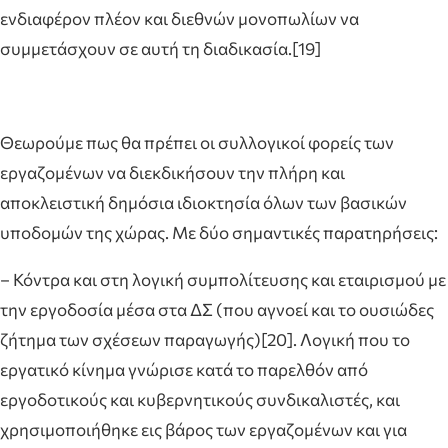
ενδιαφέρον πλέον και διεθνών μονοπωλίων να
συμμετάσχουν σε αυτή τη διαδικασία.[19]
Θεωρούμε πως θα πρέπει οι συλλογικοί φορείς των
εργαζομένων να διεκδικήσουν την πλήρη και
αποκλειστική δημόσια ιδιοκτησία όλων των βασικών
υποδομών της χώρας. Με δύο σημαντικές παρατηρήσεις:
– Κόντρα και στη λογική συμπολίτευσης και εταιρισμού με
την εργοδοσία μέσα στα ΔΣ (που αγνοεί και το ουσιώδες
ζήτημα των σχέσεων παραγωγής)[20]. Λογική που το
εργατικό κίνημα γνώρισε κατά το παρελθόν από
εργοδοτικούς και κυβερνητικούς συνδικαλιστές, και
χρησιμοποιήθηκε εις βάρος των εργαζομένων και για