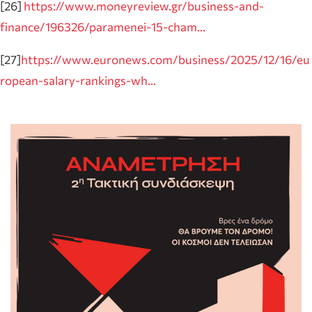
[26]
https://www.moneyreview.gr/business-and-
finance/196326/paramenei-15-cham…
[27]
https://www.euronews.com/business/2025/12/16/eu
ropean-salary-rankings-wh…