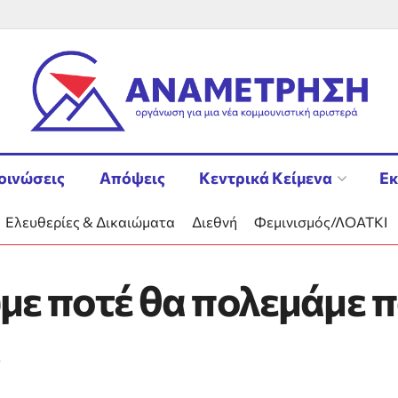
οινώσεις
Απόψεις
Κεντρικά Κείμενα
Εκ
Ελευθερίες & Δικαιώματα
Διεθνή
Φεμινισμός/ΛΟΑΤΚΙ
υμε ποτέ θα πολεμάμε 
ο