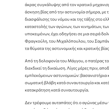
άκρας συγκάλυψης από τον κρατικό μηχανισμό
άσκηση βίας από την αστυνομία σήμερα, με 
διασφάλισης του νόμου και της τάξης στο ελ
καταστολής των αγώνων, των κινημάτων, τω
υποκειμένων, έχει οδηγήσει σε μια σειρά δο
Φραγκούλη, του Μιχαλόπουλου, του Σαμπάνη
τα θύματα της αστυνομικής και κρατικής βίας
Από τη δολοφονία του Μάγγου, ο πατέρας του
διεκδικεί τη δικαίωση. Λίγες μέρες πριν, απ
εμπλεκόμενων αστυνομικών: βασανιστήρια κ
σωματική βλάβη κατά συναυτουργία και κατ
κατακράτηση κατά συναυτουργία.
Δεν τρέφουμε αυταπάτες ότι ο αγώνας μέσω τ