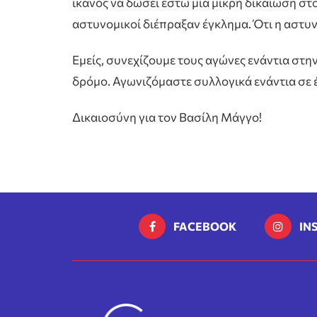
ικανός να δώσει έστω μία μικρή δικαίωση στ
αστυνομικοί διέπραξαν έγκλημα. Ότι η αστυν
Εμείς, συνεχίζουμε τους αγώνες ενάντια στη
δρόμο. Αγωνιζόμαστε συλλογικά ενάντια σε 
Δικαιοσύνη για τον Βασίλη Μάγγο!
FACEBOOK
IN