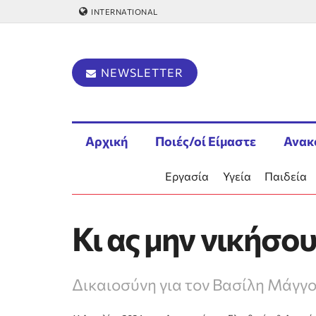
INTERNATIONAL
NEWSLETTER
Αρχική
Ποιές/οί Είμαστε
Ανακ
Εργασία
Υγεία
Παιδεία
Κι ας μην νικήσο
Δικαιοσύνη για τον Βασίλη Μάγγ