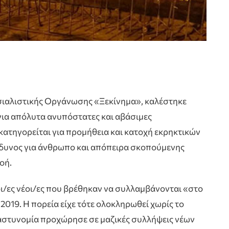
οσιαλιστικής Οργάνωσης «Ξεκίνημα», καλέστηκε
για απόλυτα ανυπόστατες και αβάσιμες
κατηγορείται για προμήθεια και κατοχή εκρηκτικών
νδυνος για άνθρωπο και απόπειρα σκοπούμενης
οή.
λοι/ες νέοι/ες που βρέθηκαν να συλλαμβάνονται «στο
2019. Η πορεία είχε τότε ολοκληρωθεί χωρίς το
 αστυνομία προχώρησε σε μαζικές συλλήψεις νέων