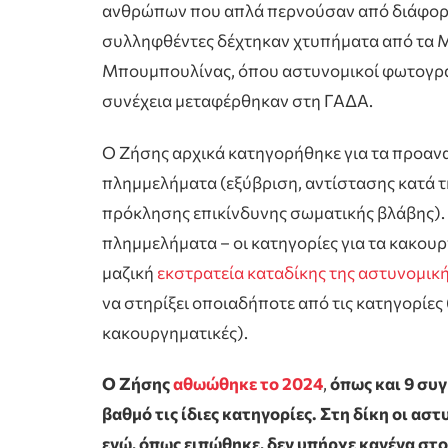
ανθρώπων που απλά περνούσαν από διάφορα 
συλληφθέντες δέχτηκαν χτυπήματα από τα Μ
Μπουμπουλίνας, όπου αστυνομικοί φωτογράφ
συνέχεια μεταφέρθηκαν στη ΓΑΔΑ.
Ο Ζήσης αρχικά κατηγορήθηκε για τα προανα
πλημμελήματα (εξύβριση, αντίστασης κατά τ
πρόκλησης επικίνδυνης σωματικής βλάβης). 
πλημμελήματα – οι κατηγορίες για τα κακου
μαζική
εκστρατεία καταδίκης της αστυνομικ
να στηρίξει οποιαδήποτε από τις κατηγορίες 
κακουργηματικές).
Ο Ζήσης
αθωώθηκε το 2024
,
όπως και 9 συ
βαθμό τις ίδιες κατηγορίες. Στη δίκη οι α
ενώ, όπως ειπώθηκε, δεν υπήρχε κανένα στοι