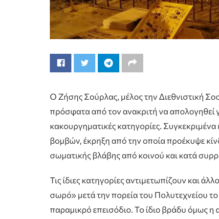
Ο Ζήσης Σούρλας, μέλος την Διεθνιστική Σ
πρόσφατα από τον ανακριτή να απολογηθεί 
κακουργηματικές κατηγορίες. Συγκεκριμένα 
βομβών, έκρηξη από την οποία προέκυψε κί
σωματικής βλάβης από κοινού και κατά συρρ
Τις ίδιες κατηγορίες αντιμετωπίζουν και άλ
σωρό» μετά την πορεία του Πολυτεχνείου το 
παραμικρό επεισόδιο. Το ίδιο βράδυ όμως η