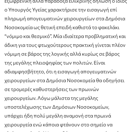
εξωφρενική αλλά παράδοξα ειλικρινής δήλωση ο ίδιος
ο Υπουργός Υγείας χαρακτήρισε την εισαγωγή επί
πληρωμή απογευματινών χειρουργείων στα Δημόσια
Νοσοκομεία ως θετική επειδή καθιστά το φακελάκι
“νόμιμο και θεσμικό”. Μία ιδιαίτερα προβληματική και
άδικη για τους φτωχούτερους πρακτική γίνεται πλέον
νόμιμη σε βάρος της λογικής αλλά κυρίως σε βάρος
της μεγάλης πλειοψηφίας των πολιτών. Είναι
αδιαμφησβήτητο, ότι η εισαγωγή απογευματινών
χειρουργείων στα Δημόσια Νοσοκομεία θα οδηγήσει
σε τρομερές καθυστερήσεις των πρωινών
χειρουργείων. Λόγω μάλιστα της μεγάλης
υποστελέχωσης των Δημόσιων Νοσοκομείων,
υπάρχει ήδη πολύ μεγάλη αναμονή στα πρωινά
χειρουργεία ενώ κάποια φτάνουν στο σημείο να