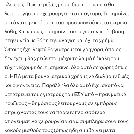
κλειστές. Πως ακριβώς με το ίδιο προσωπικό θα
λειτουργήσει το χειρουργείο το απόγευμα; Τι σημαίνει
αυτό για την κούραση του προσωπικού και τα ιατρικά
λάθη; Και κυρίως τι σημαίνει αυτό για την πρόσβαση
στην υγεία με βάση την ανάγκη και όχι το χρήμα.
Όποιος έχει λεφτά θα γιατρεύεται γρήγορα, όποιος
δεν έχει ή θα χρεώνεται μέχρι το λαιμό ή “καλή του
τύχη”. Έχουμε δει τι σημαίνει όλο αυτό σε χώρες όπως
οι ΗΠΑ με τα βουνά ιατρικού χρέους να διαλύουν ζωές
και οικογένειες. Παράλληλα όλο αυτό έχει σκοπό να
μετατρέψει τους γιατρούς του ΕΣΥ από – πραγματικά
ηρωϊκούς – δημόσιους λειτουργούς σε εμπόρους,
σπρώχνοντας τους να πάρουν περισσότερα
απογευματινά χειρουργία για να συμπληρώσουν τους
κακούς μισθούς τους (όπως ήδη συμβαίνει με τα