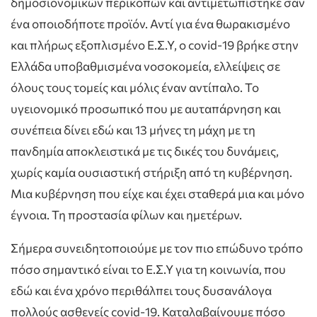
δημοσιονομικών περικοπών και αντιμετωπίστηκε σαν
ένα οποιοδήποτε προϊόν. Αντί για ένα θωρακισμένο
και πλήρως εξοπλισμένο Ε.Σ.Υ, ο covid-19 βρήκε στην
Ελλάδα υποβαθμισμένα νοσοκομεία, ελλείψεις σε
όλους τους τομείς και μόλις έναν αντίπαλο. Το
υγειονομικό προσωπικό που με αυταπάρνηση και
συνέπεια δίνει εδώ και 13 μήνες τη μάχη με τη
πανδημία αποκλειστικά με τις δικές του δυνάμεις,
χωρίς καμία ουσιαστική στήριξη από τη κυβέρνηση.
Μια κυβέρνηση που είχε και έχει σταθερά μια και μόνο
έγνοια. Τη προστασία φίλων και ημετέρων.
Σήμερα συνειδητοποιούμε με τον πιο επώδυνο τρόπο
πόσο σημαντικό είναι το Ε.Σ.Υ για τη κοινωνία, που
εδώ και ένα χρόνο περιθάλπει τους δυσανάλογα
πολλούς ασθενείς covid-19. Καταλαβαίνουμε πόσο