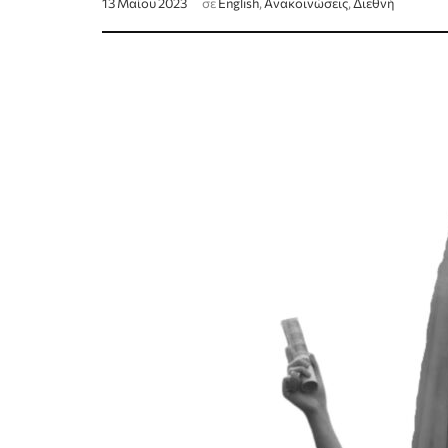
13 Μαΐου 2023
σε
English
,
Ανακοινώσεις
,
Διεθνή