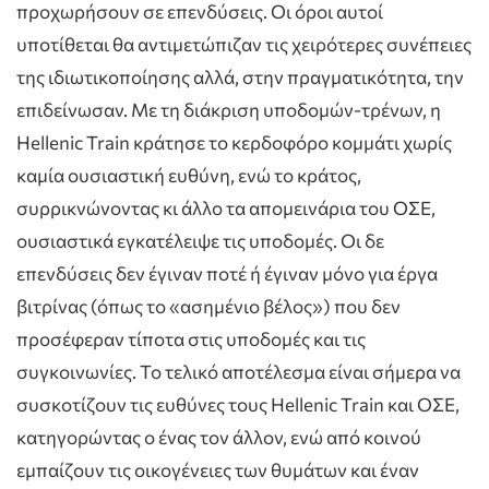
προχωρήσουν σε επενδύσεις. Οι όροι αυτοί
υποτίθεται θα αντιμετώπιζαν τις χειρότερες συνέπειες
της ιδιωτικοποίησης αλλά, στην πραγματικότητα, την
επιδείνωσαν. Με τη διάκριση υποδομών-τρένων, η
Hellenic Train κράτησε το κερδοφόρο κομμάτι χωρίς
καμία ουσιαστική ευθύνη, ενώ το κράτος,
συρρικνώνοντας κι άλλο τα απομεινάρια του ΟΣΕ,
ουσιαστικά εγκατέλειψε τις υποδομές. Οι δε
επενδύσεις δεν έγιναν ποτέ ή έγιναν μόνο για έργα
βιτρίνας (όπως το «ασημένιο βέλος») που δεν
προσέφεραν τίποτα στις υποδομές και τις
συγκοινωνίες. Το τελικό αποτέλεσμα είναι σήμερα να
συσκοτίζουν τις ευθύνες τους Hellenic Train και ΟΣΕ,
κατηγορώντας ο ένας τον άλλον, ενώ από κοινού
εμπαίζουν τις οικογένειες των θυμάτων και έναν