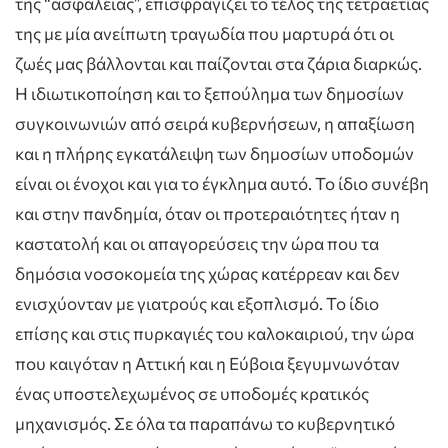
της “ασφάλειας”, επισφραγίζει το τέλος της τετραετίας
της με μία ανείπωτη τραγωδία που μαρτυρά ότι οι
ζωές μας βάλλονται και παίζονται στα ζάρια διαρκώς.
Η ιδιωτικοποίηση και το ξεπούλημα των δημοσίων
συγκοινωνιών από σειρά κυβερνήσεων, η απαξίωση
και η πλήρης εγκατάλειψη των δημοσίων υποδομών
είναι οι ένοχοι και για το έγκλημα αυτό. Το ίδιο συνέβη
και στην πανδημία, όταν οι προτεραιότητες ήταν η
καστατολή και οι απαγορεύσεις την ώρα που τα
δημόσια νοσοκομεία της χώρας κατέρρεαν και δεν
ενισχύονταν με γιατρούς και εξοπλισμό. Το ίδιο
επίσης και στις πυρκαγιές του καλοκαιριού, την ώρα
που καιγόταν η Αττική και η Εύβοια ξεγυμνωνόταν
ένας υποστελεχωμένος σε υποδομές κρατικός
μηχανισμός. Σε όλα τα παραπάνω το κυβερνητικό