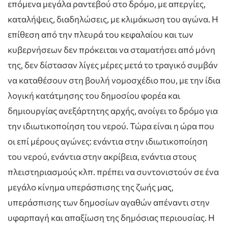
επόμενα μεγάλα ραντεβού στο δρόμο, με απεργίες,
καταλήψεις, διαδηλώσεις, με κλιμάκωση του αγώνα. Η
επίθεση από την πλευρά του κεφαλαίου και των
κυβερνήσεων δεν πρόκειται να σταματήσει από μόνη
της, δεν δίστασαν λίγες μέρες μετά το τραγικό συμβάν
να καταθέσουν στη βουλή νομοσχέδιο που, με την ίδια
λογική κατάτμησης του δημοσίου φορέα και
δημιουργίας ανεξάρτητης αρχής, ανοίγει το δρόμο για
την ιδιωτικοποίηση του νερού. Τώρα είναι η ώρα που
οι επί μέρους αγώνες: ενάντια στην ιδιωτικοποίηση
του νερού, ενάντια στην ακρίβεια, ενάντια στους
πλειστηριασμούς κλπ. πρέπει να συντονιστούν σε ένα
μεγάλο κίνημα υπεράσπισης της ζωής μας,
υπεράσπισης των δημοσίων αγαθών απέναντι στην
υφαρπαγή και απαξίωση της δημόσιας περιουσίας. Η