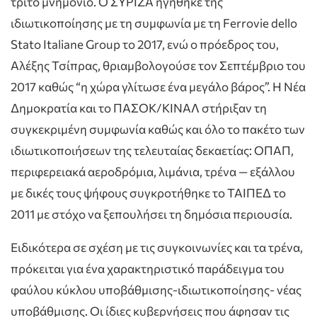
τρίτο μνημόνιο. Ο ΣΥΡΙΖΑ ηγήθηκε της
ιδιωτικοποίησης με τη συμφωνία με τη Ferrovie dello
Stato Italiane Group το 2017, ενώ ο πρόεδρος του,
Αλέξης Τσίπρας, θριαμβολογούσε τον Σεπτέμβριο του
2017 καθώς “η χώρα γλίτωσε ένα μεγάλο βάρος”. Η Νέα
Δημοκρατία και το ΠΑΣΟΚ/ΚΙΝΑΛ στήριξαν τη
συγκεκριμένη συμφωνία καθώς και όλο το πακέτο των
ιδιωτικοποιήσεων της τελευταίας δεκαετίας: ΟΠΑΠ,
περιφερειακά αεροδρόμια, λιμάνια, τρένα — εξάλλου
με δικές τους ψήφους συγκροτήθηκε το ΤΑΙΠΕΔ το
2011 με στόχο να ξεπουλήσει τη δημόσια περιουσία.
Ειδικότερα σε σχέση με τις συγκοινωνίες και τα τρένα,
πρόκειται για ένα χαρακτηριστικό παράδειγμα του
φαύλου κύκλου υποβάθμισης-ιδιωτικοποίησης- νέας
υποβάθμισης. Οι ίδιες κυβερνήσεις που άφησαν τις