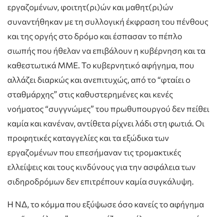
εργαζομένων, φοιτητ(ρι)ών και μαθητ(ρι)ών
συναντήθηκαν με τη συλλογική έκφραση του πένθους
και της οργής στο δρόμο και έσπασαν το πέπλο
σιωπής που ήθελαν να επιβάλουν η κυβέρνηση και τα
καθεστωτικά ΜΜΕ. Το κυβερνητικό αφήγημα, που
αλλάζει διαρκώς και ανεπιτυχώς, από το “φταίει ο
σταθμάρχης” στις καθυστερημένες και κενές
νοήματος “συγγνώμες” του πρωθυπουργού δεν πείθει
καμία και κανέναν, αντίθετα ρίχνει λάδι στη φωτιά. Οι
προφητικές καταγγελίες και τα εξώδικα των
εργαζομένων που επεσήμαναν τις τρομακτικές
ελλείψεις και τους κινδύνους για την ασφάλεια των
σιδηροδρόμων δεν επιτρέπουν καμία συγκάλυψη.
Η ΝΔ, το κόμμα που εξύψωσε όσο κανείς το αφήγημα