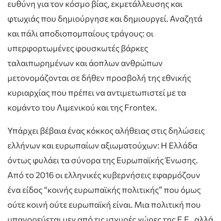
ευθύνη για τον κόσμο βίας, εκμετάλλευσης και
φτωχιάς που δημιούργησε και δημιουργεί. Αναζητά
και πάλι αποδιοπομπαίους τράγους: οι
υπερφορτωμένες φουσκωτές βάρκες
ταλαιπωρημένων και άοπλων ανθρώπων
μετονομάζονται σε δήθεν προσβολή της εθνικής
κυριαρχίας που πρέπει να αντιμετωπιστεί με τα
κομάντο του Λιμενικού και της Frontex.
Υπάρχει βέβαια ένας κόκκος αλήθειας στις δηλώσεις
ελλήνων και ευρωπαίων αξιωματούχων: Η Ελλάδα
όντως φυλάει τα σύνορα της Ευρωπαϊκής Ένωσης.
Από το 2016 οι ελληνικές κυβερνήσεις εφαρμόζουν
ένα είδος “κοινής ευρωπαϊκής πολιτικής” που όμως
ούτε κοινή ούτε ευρωπαϊκή είναι. Μια πολιτική που
υπαγορεύεται μεν από τις ισχυρές χώρες της Ε.Ε., αλλά