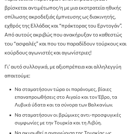
βρίσκεται αντιμέτωπος/η με μια εκστρατεία ηθικής
σπίλωσης ακροδεξιάς έμπνευσης ως διακινητής,
εχθρός της Ελλάδας και “πράκτορας του Ερντογάν”.
Από αυτούς ακριβώς που ανακήρυξαν το καθεστώς
του “ασφαλές” και που του παραδίδουν τούρκους και
κούρδους αγωνιστές και αγωνίστριες!
Γι’ αυτό συλλογικά, με αξιοπρέπεια και αλληλεγγύη
απαιτούμε:
Να σταματήσουν τώρα οι παράνομες, βίαιες
επαναπροωθήσεις στο Αιγαίο και τον Έβρο, τα
Λυβικά ύδατα και τα σύνορα των Βαλκανίων.
Να σταματήσουν οι βρώμικες αντι-προσφυγικές
συμφωνίες με την Τουρκία και τη Λιβύη.
Να ακυρωθεί η αναγνώριση της Τουρκίας ως