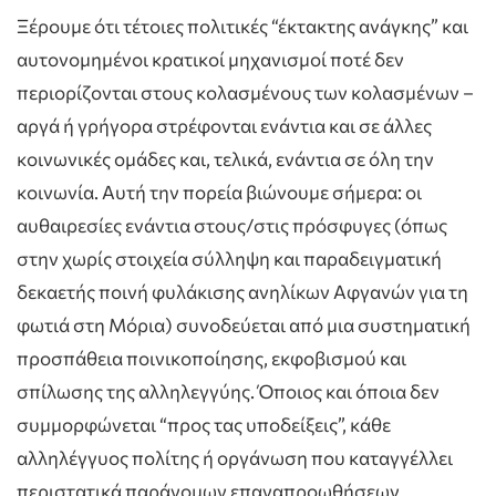
Ξέρουμε ότι τέτοιες πολιτικές “έκτακτης ανάγκης” και
αυτονομημένοι κρατικοί μηχανισμοί ποτέ δεν
περιορίζονται στους κολασμένους των κολασμένων –
αργά ή γρήγορα στρέφονται ενάντια και σε άλλες
κοινωνικές ομάδες και, τελικά, ενάντια σε όλη την
κοινωνία. Αυτή την πορεία βιώνουμε σήμερα: οι
αυθαιρεσίες ενάντια στους/στις πρόσφυγες (όπως
στην χωρίς στοιχεία σύλληψη και παραδειγματική
δεκαετής ποινή φυλάκισης ανηλίκων Αφγανών για τη
φωτιά στη Μόρια) συνοδεύεται από μια συστηματική
προσπάθεια ποινικοποίησης, εκφοβισμού και
σπίλωσης της αλληλεγγύης. Όποιος και όποια δεν
συμμορφώνεται “προς τας υποδείξεις”, κάθε
αλληλέγγυος πολίτης ή οργάνωση που καταγγέλλει
περιστατικά παράνομων επαναπροωθήσεων