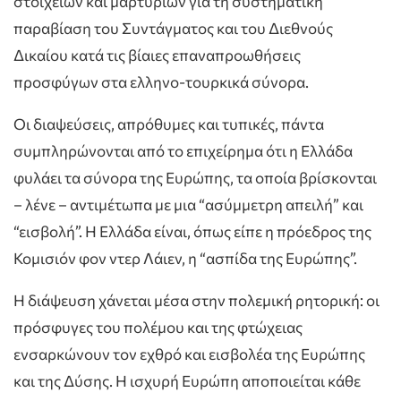
στοιχείων και μαρτυριών για τη συστηματική
παραβίαση του Συντάγματος και του Διεθνούς
Δικαίου κατά τις βίαιες επαναπροωθήσεις
προσφύγων στα ελληνο-τουρκικά σύνορα.
Οι διαψεύσεις, απρόθυμες και τυπικές, πάντα
συμπληρώνονται από το επιχείρημα ότι η Ελλάδα
φυλάει τα σύνορα της Ευρώπης, τα οποία βρίσκονται
– λένε – αντιμέτωπα με μια “ασύμμετρη απειλή” και
“εισβολή”. Η Ελλάδα είναι, όπως είπε η πρόεδρος της
Κομισιόν φον ντερ Λάιεν, η “ασπίδα της Ευρώπης”.
Η διάψευση χάνεται μέσα στην πολεμική ρητορική: οι
πρόσφυγες του πολέμου και της φτώχειας
ενσαρκώνουν τον εχθρό και εισβολέα της Ευρώπης
και της Δύσης. Η ισχυρή Ευρώπη αποποιείται κάθε