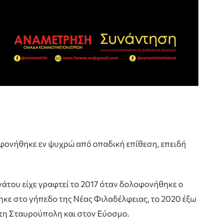
φονήθηκε εν ψυχρώ από οπαδική επίθεση, επειδή
άτου είχε γραφτεί το 2017 όταν δολοφονήθηκε ο
κε στο γήπεδο της Νέας Φιλαδέλφειας, το 2020 έξω
τη Σταυρούπολη και στον Εύοσμο.