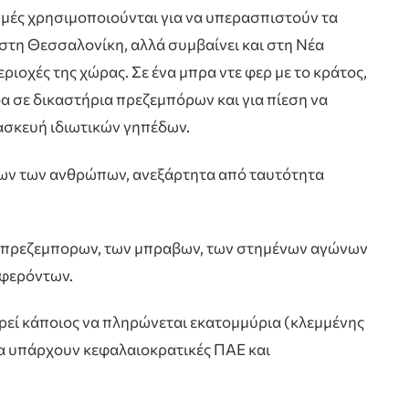
ιγμές χρησιμοποιούνται για να υπερασπιστούν τα
στη Θεσσαλονίκη, αλλά συμβαίνει και στη Νέα
εριοχές της χώρας. Σε ένα μπρα ντε φερ με το κράτος,
α σε δικαστήρια πρεζεμπόρων και για πίεση να
ασκευή ιδιωτικών γηπέδων.
όλων των ανθρώπων, ανεξάρτητα από ταυτότητα
ν πρεζεμπορων, των μπραβων, των στημένων αγώνων
μφερόντων.
ορεί κάποιος να πληρώνεται εκατομμύρια (κλεμμένης
 να υπάρχουν κεφαλαιοκρατικές ΠΑΕ και