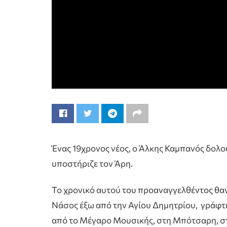
Ένας 19χρονος νέος, ο Άλκης Καμπανός δολο
υποστήριζε τον Άρη.
Το χρονικό αυτού του προαναγγελθέντος θαν
Νάσος έξω από την Αγίου Δημητρίου, γράφτη
από το Μέγαρο Μουσικής, στη Μπότσαρη, σ