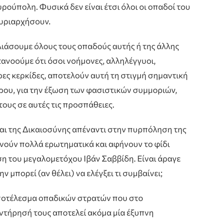
ρούπολη. Φυσικά δεν είναι έτσι όλοι οι οπαδοί του
κυριαρχήσουν.
ιάσουμε όλους τους οπαδούς αυτής ή της άλλης
τανοούμε ότι όσοι νοήμονες, αλληλέγγυοι,
ς κερκίδες, αποτελούν αυτή τη στιγμή σημαντική
ρου, για την έξωση των φασιστικών συμμοριών,
ους σε αυτές τις προσπάθειες.
και της Δικαιοσύνης απέναντι στην πυρπόληση της
ννούν πολλά ερωτηματικά και αφήνουν το φίδι
ση του μεγαλομετόχου Ιβάν Σαββίδη. Είναι άραγε
 μπορεί (αν θέλει) να ελέγξει τι συμβαίνει;
 αποτέλεσμα οπαδικών στρατών που στο
ντήρησή τους αποτελεί ακόμα μία έξυπνη