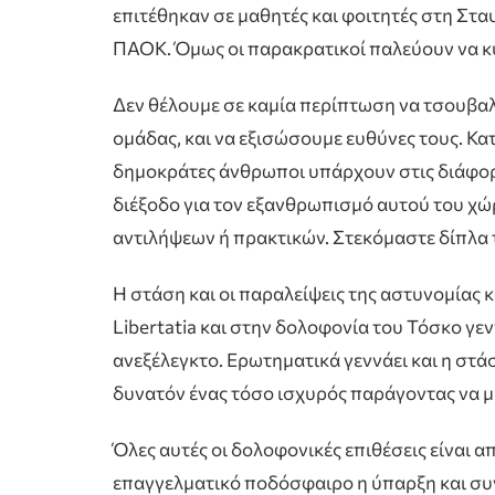
επιτέθηκαν σε μαθητές και φοιτητές στη Σταυ
ΠΑΟΚ. Όμως οι παρακρατικοί παλεύουν να 
Δεν θέλουμε σε καμία περίπτωση να τσουβαλ
ομάδας, και να εξισώσουμε ευθύνες τους. Κα
δημοκράτες άνθρωποι υπάρχουν στις διάφορε
διέξοδο για τον εξανθρωπισμό αυτού του χώ
αντιλήψεων ή πρακτικών. Στεκόμαστε δίπλα τ
Η στάση και οι παραλείψεις της αστυνομίας 
Libertatia και στην δολοφονία του Τόσκο γε
ανεξέλεγκτο. Ερωτηματικά γεννάει και η στά
δυνατόν ένας τόσο ισχυρός παράγοντας να μην
Όλες αυτές οι δολοφονικές επιθέσεις είναι
επαγγελματικό ποδόσφαιρο η ύπαρξη και συ