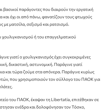
αι βασικοί παράγοντες που διαιρούν την εργατική
ίπλα και όχι οι από πάνω, φανατίζουν τους φτωχούς
υς με ματσίλα, σεξισμό και ρατσισμό.
ου χουλιγκανισμού ή του επαγγελματικού
γινε γιατί ο χουλιγκανισμός έχει συγκεκριμένες
ική, δικαστική, αστυνομική. Παράγινε γιατί
α και τώρα ζούμε στα απόνερα. Παράγινε κυρίως
αυτών, που χρησιμοποιούν τον σύλλογο του ΠΑΟΚ για
πλάτες.
είο του ΠΑΟΚ, έκαψαν τη Libertatia, επιτέθηκαν σε
έστησαν ενέδρα και δολοφόνησαν τον Τόσκο,