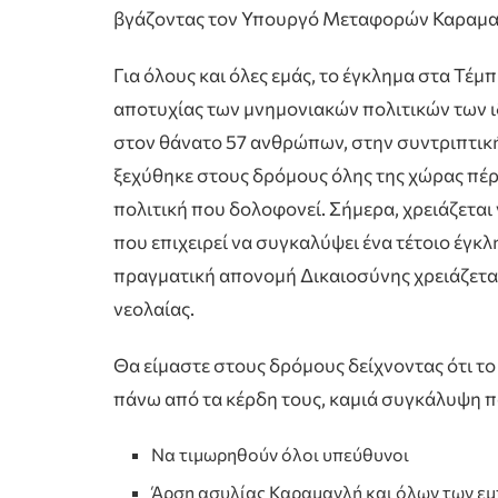
βγάζοντας τον Υπουργό Μεταφορών Καραμαν
Για όλους και όλες εμάς, το έγκλημα στα Τέ
αποτυχίας των μνημονιακών πολιτικών των ι
στον θάνατο 57 ανθρώπων, στην συντριπτική
ξεχύθηκε στους δρόμους όλης της χώρας πέρ
πολιτική που δολοφονεί. Σήμερα, χρειάζεται 
που επιχειρεί να συγκαλύψει ένα τέτοιο έγκλ
πραγματική απονομή Δικαιοσύνης χρειάζεται
νεολαίας.
Θα είμαστε στους δρόμους δείχνοντας ότι το 
πάνω από τα κέρδη τους, καμιά συγκάλυψη π
Να τιμωρηθούν όλοι υπεύθυνοι
Άρση ασυλίας Καραμανλή και όλων των ε