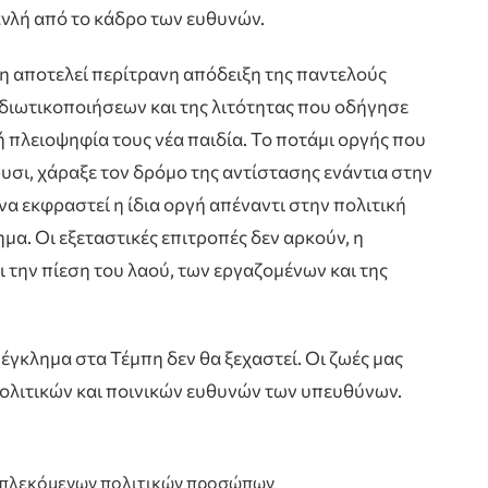
λή από το κάδρο των ευθυνών.
μπη αποτελεί περίτρανη απόδειξη της παντελούς
διωτικοποιήσεων και της λιτότητας που οδήγησε
 πλειοψηφία τους νέα παιδία. Το ποτάμι οργής που
υσι, χάραξε τον δρόμο της αντίστασης ενάντια στην
να εκφραστεί η ίδια οργή απέναντι στην πολιτική
ημα. Οι εξεταστικές επιτροπές δεν αρκούν, η
 την πίεση του λαού, των εργαζομένων και της
έγκλημα στα Τέμπη δεν θα ξεχαστεί. Οι ζωές μας
ολιτικών και ποινικών ευθυνών των υπευθύνων.
μπλεκόμενων πολιτικών προσώπων