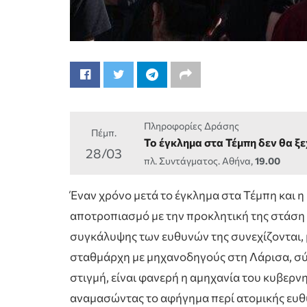
Πληροφορίες Δράσης
Πέμπ.
Το έγκλημα στα Τέμπη δεν θα ξε
28/03
πλ. Συντάγματος. Αθήνα,
19.00
Έναν χρόνο μετά το έγκλημα στα Τέμπη και η
αποτροπιασμό με την προκλητική της στάση 
συγκάλυψης των ευθυνών της συνεχίζονται,
σταθμάρχη με μηχανοδηγούς στη Λάρισα, σύ
στιγμή, είναι φανερή η αμηχανία του κυβερνη
αναμασώντας το αφήγημα περί ατομικής ευ