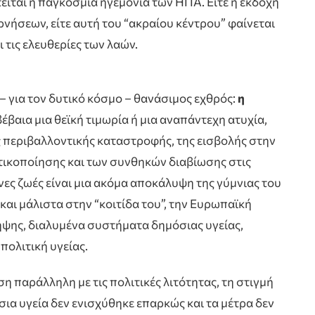
τείται η παγκόσμια ηγεμονία των ΗΠΑ. Είτε η εκδοχή
νήσεων, είτε αυτή του “ακραίου κέντρου” φαίνεται
 τις ελευθερίες των λαών.
 – για τον δυτικό κόσμο – θανάσιμος εχθρός:
η
βέβαια μια θεϊκή τιμωρία ή μια αναπάντεχη ατυχία,
 περιβαλλοντικής καταστροφής, της εισβολής στην
τικοποίησης και των συνθηκών διαβίωσης στις
ες ζωές είναι μια ακόμα αποκάλυψη της γύμνιας του
αι μάλιστα στην “κοιτίδα του”, την Ευρωπαϊκή
ψης, διαλυμένα συστήματα δημόσιας υγείας,
πολιτική υγείας.
η παράλληλη με τις πολιτικές λιτότητας, τη στιγμή
σια υγεία δεν ενισχύθηκε επαρκώς και τα μέτρα δεν