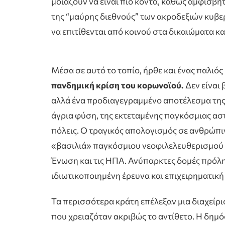
μοιάζουν να είναι πιο κοντά, καθώς αμφισβη
της “μαύρης διεθνούς” των ακροδεξιών κυβερ
να επιτίθενται από κοινού στα δικαιώματα και
Μέσα σε αυτό το τοπίο, ήρθε και ένας παλιός
πανδημική κρίση του κορωνοϊού.
Δεν είναι 
αλλά ένα προδιαγεγραμμένο αποτέλεσμα της
άγρια φύση, της εκτεταμένης παγκόσμιας ασ
πόλεις. Ο τραγικός απολογισμός σε ανθρώπιν
«βασιλιά» παγκόσμιου νεοφιλελευθερισμού κ
Ένωση και τις ΗΠΑ. Ανύπαρκτες δομές πρόλη
ιδιωτικοποιημένη έρευνα και επιχειρηματική 
Τα περισσότερα κράτη επέλεξαν μια διαχείρισ
που χρειαζόταν ακριβώς το αντίθετο. Η δημό