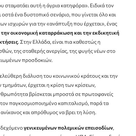
 σταματάει αυτή η άγρια κατηφόρα». Ειδικά τον
ι οστά ένα δυστοπικό σενάριο, που γίνεται όλο και
των ισχυρών για την «ανάπτυξη που έρχεται», ένας
,
την οικονομική καταρράκωση και την εκδικητική
κτήσεις
. Στην Ελλάδα, είναι πια καθεστώς η
θών, της σταθερής ανεργίας, της φυγής νέων στο
μειωμένων προσδοκιών.
λελεύθερη διάλυση του κοινωνικού κράτους και την
μημάτων, έρχεται η κρίση των κρίσεων,
θρωπότητα βρίσκεται μπροστά σε πρωτοφανείς
τον παγκοσμιοποιημένο καπιταλισμό, παρά τα
 ανίκανος και απρόθυμος να βρει τη λύση.
ενδεχόμενο
γενικευμένων πολεμικών επεισοδίων
,