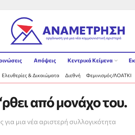
οινώσεις
Απόψεις
Κεντρικά Κείμενα
Εκ
Ελευθερίες & Δικαιώματα
Διεθνή
Φεμινισμός/ΛΟΑΤΚΙ
‘ρθει από μονάχο του.
ς για μια νέα αριστερή συλλογικότητα