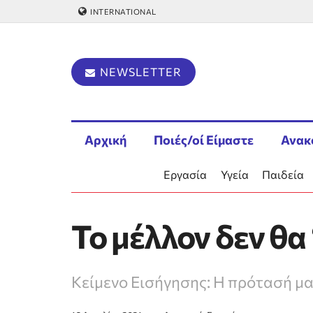
INTERNATIONAL
NEWSLETTER
Αρχική
Ποιές/οί Είμαστε
Ανακ
Εργασία
Υγεία
Παιδεία
Το μέλλον δεν θα 
Κείμενο Εισήγησης: Η πρότασή μα