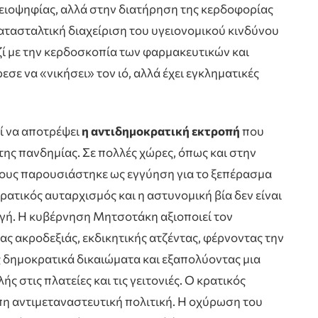
ειοψηφίας, αλλά στην διατήρηση της κερδοφορίας
κατασταλτική διαχείριση του υγειονομικού κινδύνου
ζί με την κερδοσκοπία των φαρμακευτικών και
εσε να «νικήσει» τον ιό, αλλά έχει εγκληματικές
 να αποτρέψει
η αντιδημοκρατική εκτροπή
που
της πανδημίας. Σε πολλές χώρες, όπως και στην
ους παρουσιάστηκε ως εγγύηση για το ξεπέρασμα
κρατικός αυταρχισμός και η αστυνομική βία δεν είναι
ογή. Η κυβέρνηση Μητσοτάκη αξιοποιεί τον
ς ακροδεξιάς, εκδικητικής ατζέντας, φέρνοντας την
 δημοκρατικά δικαιώματα και εξαπολύοντας μια
στις πλατείες και τις γειτονιές. Ο κρατικός
πη αντιμεταναστευτική πολιτική. Η οχύρωση του