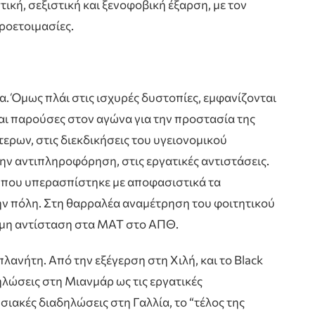
τική, σεξιστική και ξενοφοβική έξαρση, με τον
προετοιμασίες.
. Όμως πλάι στις ισχυρές δυστοπίες, εμφανίζονται
ίναι παρούσες στον αγώνα για την προστασία της
τερων, στις διεκδικήσεις του υγειονομικού
ην αντιπληροφόρηση, στις εργατικές αντιστάσεις.
ό που υπερασπίστηκε με αποφασιστικά τα
ην πόλη. Στη θαρραλέα αναμέτρηση του φοιτητικού
ημη αντίσταση στα ΜΑΤ στο ΑΠΘ.
πλανήτη. Από την εξέγερση στη Χιλή, και το Black
ηλώσεις στη Μιανμάρ ως τις εργατικές
υσιακές διαδηλώσεις στη Γαλλία, το “τέλος της