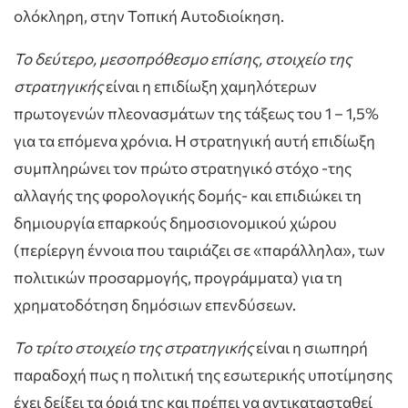
ολόκληρη, στην Τοπική Αυτοδιοίκηση.
Το δεύτερο, μεσοπρόθεσμο επίσης, στοιχείο της
στρατηγικής
είναι η επιδίωξη χαμηλότερων
πρωτογενών πλεονασμάτων της τάξεως του 1 – 1,5%
για τα επόμενα χρόνια. Η στρατηγική αυτή επιδίωξη
συμπληρώνει τον πρώτο στρατηγικό στόχο -της
αλλαγής της φορολογικής δομής- και επιδιώκει τη
δημιουργία επαρκούς δημοσιονομικού χώρου
(περίεργη έννοια που ταιριάζει σε «παράλληλα», των
πολιτικών προσαρμογής, προγράμματα) για τη
χρηματοδότηση δημόσιων επενδύσεων.
Το τρίτο στοιχείο της στρατηγικής
είναι η σιωπηρή
παραδοχή πως η πολιτική της εσωτερικής υποτίμησης
έχει δείξει τα όριά της και πρέπει να αντικατασταθεί