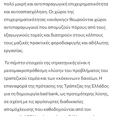
πολύ μικρή και αντιπαραγωγική επιχειρηματικότητα
και αυτοαπασχόληση. Οι χώροι της
επιχειρηματικότητας «ανάγκης» θεωρούνται χώροι
αντιπαραγωγικοί που απομυζούν πόρους από τους
εξαγωγικούς τομείς και διατηρούν στους κόλπους
τους μαζικές πρακτικές φοροδιαφυγής και αδήλωτης
εργασίας.
Το πέμπτο στοιχείο της στρατηγικής
είναι η
μεσομακροπρόθεσμη «λύση» του προβλήματος του
τραπεζικού τομέα και των «κόκκινων» δανείων. Η
επαναφορά της πρότασης της Τράπεζας της Ελλάδος
για τη δημιουργία bad bank, ως προτιμότερης λύσης,
σε σχέση με τις αργόσυρτες διαδικασίες
απομόχλευσης που καθοδηγούνται από τον