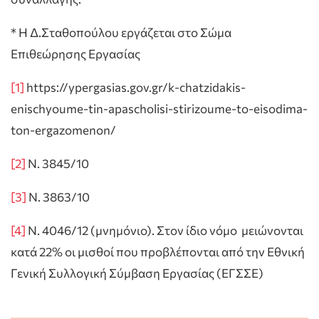
* Η Δ.Σταθοπούλου εργάζεται στο Σώμα
Επιθεώρησης Εργασίας
[1]
https://ypergasias.gov.gr/k-chatzidakis-
enischyoume-tin-apascholisi-stirizoume-to-eisodima-
ton-ergazomenon/
[2]
Ν. 3845/10
[3]
Ν. 3863/10
[4]
Ν. 4046/12 (μνημόνιο). Στον ίδιο νόμο μειώνονται
κατά 22% οι μισθοί που προβλέπονται από την Εθνική
Γενική Συλλογική Σύμβαση Εργασίας (ΕΓΣΣΕ)