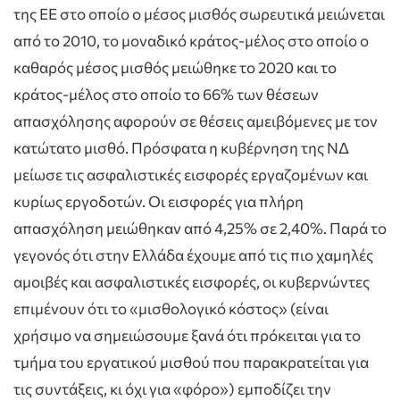
της ΕΕ στο οποίο ο μέσος μισθός σωρευτικά μειώνεται
από το 2010, το μοναδικό κράτος-μέλος στο οποίο ο
καθαρός μέσος μισθός μειώθηκε το 2020 και το
κράτος-μέλος στο οποίο το 66% των θέσεων
απασχόλησης αφορούν σε θέσεις αμειβόμενες με τον
κατώτατο μισθό. Πρόσφατα η κυβέρνηση της ΝΔ
μείωσε τις ασφαλιστικές εισφορές εργαζομένων και
κυρίως εργοδοτών. Οι εισφορές για πλήρη
απασχόληση μειώθηκαν από 4,25% σε 2,40%. Παρά το
γεγονός ότι στην Ελλάδα έχουμε από τις πιο χαμηλές
αμοιβές και ασφαλιστικές εισφορές, οι κυβερνώντες
επιμένουν ότι το «μισθολογικό κόστος» (είναι
χρήσιμο να σημειώσουμε ξανά ότι πρόκειται για το
τμήμα του εργατικού μισθού που παρακρατείται για
τις συντάξεις, κι όχι για «φόρο») εμποδίζει την