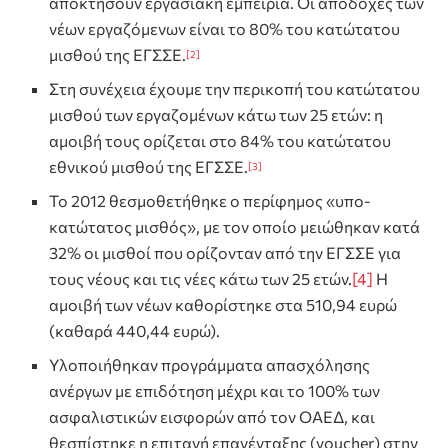
αποκτήσουν εργασιακή εμπειρία. Οι αποδοχές των
νέων εργαζόμενων είναι το 80% του κατώτατου
μισθού της ΕΓΣΣΕ.
[2]
Στη συνέχεια έχουμε την περικοπή του κατώτατου
μισθού των εργαζομένων κάτω των 25 ετών: η
αμοιβή τους ορίζεται στο 84% του κατώτατου
εθνικού μισθού της ΕΓΣΣΕ.
[3]
Το 2012 θεσμοθετήθηκε ο περίφημος «υπο-
κατώτατος μισθός», με τον οποίο μειώθηκαν κατά
32% οι μισθοί που ορίζονταν από την ΕΓΣΣΕ για
τους νέους και τις νέες κάτω των 25 ετών.
[4]
Η
αμοιβή των νέων καθορίστηκε στα 510,94 ευρώ
(καθαρά 440,44 ευρώ).
Υλοποιήθηκαν προγράμματα απασχόλησης
ανέργων με επιδότηση μέχρι και το 100% των
ασφαλιστικών εισφορών από τον ΟΑΕΔ, και
θεσπίστηκε η επιταγή επανένταξης (voucher) στην