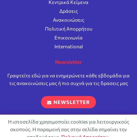
Κεντρικά Κείμενα
Δράσεις
Ανακοινώσεις
Πολιτική Απορρήτου
Επικοινωνία
International
Newsletter
Γραφτείτε εδώ για να ενημερώνετε κάθε εβδομάδα για
τις ανακοινώσεις μας ή πιο συχνά για τις δρασεις μας
NEWSLETTER
Η ιστοσελίδα χρησιμοποίει cookies για λειτουργικούς
σκοπούς. Η παραμονή σας στην σελίδα σημαίνει την
Επιτρέπεται η αναπαραγωγή και διανομή του περιεχόμενου
σύμφωνα με τους όρους της άδειας
Attribution-ShareAlike 4.0
αποδοχή τους.
Πολιτική Απορρήτου
.