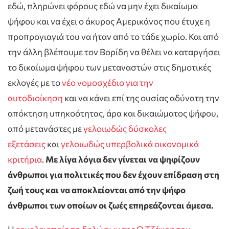
εδώ, πληρώνει φόρους εδώ να μην έχει δικαίωμα
ψήφου και να έχει ο άκυρος Αμερικάνος που έτυχε η
προπρογιαγιά του να ήταν από το τάδε χωρίο. Και από
την άλλη βλέπουμε τον Βορίδη να θέλει να καταργήσει
το δικαίωμα ψήφου των μεταναστών στις δημοτικές
εκλογές με το
νέο νομοσχέδιο για την
αυτοδιοίκηση
και να κάνει επί της ουσίας αδύνατη την
απόκτηση υπηκοότητας, άρα και δικαιώματος ψήφου,
από μετανάστες με
γελοιωδώς δύσκολες
εξετάσεις
και
γελοιωδώς υπερβολικά οικονομικά
κριτήρια
.
Με λίγα λόγια δεν γίνεται να ψηφίζουν
άνθρωποι για πολιτικές που δεν έχουν επίδραση στη
ζωή τους και να αποκλείονται από την ψήφο
άνθρωποι των οποίων οι ζωές επηρεάζονται άμεσα.