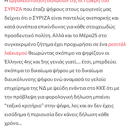
Η
εργαλειοποίηση δηλώσων της Θ.Τζάκρη του
ΣΥΡΙΖΑ
που έταζε ψήφους στους ομογενείς μας
δείχνει ότι ο ΣΥΡΙΖΑ είναι παντελώς ανεπαρκής και
κατά συνέπεια επικίνδυνος για κάθε στοιχειωδώς
προοδευτικό πολίτη. Αλλά και το Μέρα25 στο
συγκεκριμένο ζήτημα έχει προχωρήσει σε ένα
ρεσιτάλ
λαϊκισμού
θεωρώντας σκόπιμο να ψηφίζουν οι
Έλληνες 4ης και 5ης γενιάς γιατί…. έτσι, μπερδεύει
σκόπιμα το δικαίωμα ψήφου με το δικαίωμα
διευκόλυνσης ψήφου ενώ αναμασά το γελοίο
επιχείρημα της ΝΔ με ψεύδη ενάντια στο ΚΚΕ ότι με
την πρόβλεψη για φορολογική δήλωση μπαίνει
“ταξικό κριτήριο” στην ψήφο, λες και αν δεν έχεις
εισόδημα ή περιουσία δεν κάνεις δήλωση κάθε
χρόνο…