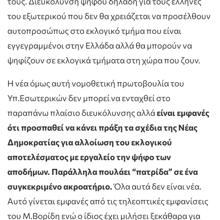
τους. Διευκόλυνση ψήφου δηλαδή για τους έλληνες
του εξωτερικού που δεν θα χρειάζεται να προσέλθουν
αυτοπροσώπως στο εκλογικό τμήμα που είναι
εγγεγραμμένοι στην Ελλάδα αλλά θα μπορούν να
ψηφίζουν σε εκλογικά τμήματα στη χώρα που ζουν.
Η νέα όμως αυτή νομο
θ
ετική πρωτοβουλία του
Υπ.Εσωτερικών δεν μπορεί να ενταχθεί στο
παραπάνω πλαίσιο διευκόλυνσης αλλά
είναι εμφανές
ότι προσπαθεί να κάνει πράξη τα σχέδια της Νέας
Δημοκρατίας για αλλοίωση του εκλογικού
αποτελέσματος με εργαλείο την ψήφο των
αποδήμων. Παράλληλα πουλάει “πατρίδα” σε ένα
συγκεκριμένο ακροατήριο.
Όλα αυτά δεν είναι νέα.
Αυτό γίνεται εμφανές από τις τηλεοπτικές εμφανίσεις
του Μ.Βορίδη ενώ ο ίδιος έχει μιλήσει ξεκάθαρα για