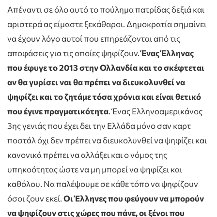
Απέναντι σε όλο αυτό το πούλημα πατρίδας δεξιά και
αριστερά ας είμαστε ξεκάθαροι. Δημοκρατία σημαίνει
να έχουν λόγο αυτοί που επηρεάζονται από τις
αποφάσεις για τις οποίες ψηφίζουν.
Ένας Έλληνας
που έφυγε το 2013 στην Ολλανδία και το σκέφτεται
αν θα γυρίσει ναι θα πρέπει να διευκολυνθεί να
ψηφίζει και το ζητάμε τόσα χρόνια και είναι θετικό
που έγινε πραγματικότητα
. Ένας Ελληνοαμερικάνος
3ης γενιάς που έχει δει την Ελλάδα μόνο σαν καρτ
ποστάλ όχι δεν πρέπει να διευκολυνθεί να ψηφίζει και
κανονικά πρέπει να αλλάξει και ο νόμος της
υπηκοότητας ώστε να μη μπορεί να ψηφίζει και
καθόλου. Να παλέψουμε σε κάθε τόπο να ψηφίζουν
όσοι ζουν εκεί.
Οι Έλληνες που φεύγουν να μπορούν
να ψηφίζουν στις χώρες που πάνε, οι ξένοι που