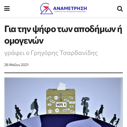
Για την ψήφο των αποδήμων ή
ομογενών
γράφει ο Γρηγόρης Τσαρδανίδης
26 Μαΐου 2021