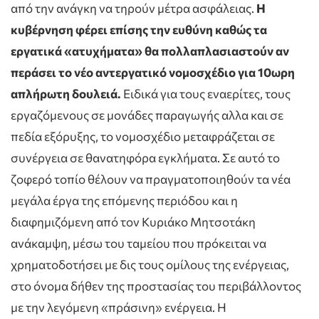
από την ανάγκη να τηρούν μέτρα ασφάλειας.
Η
κυβέρνηση φέρει επίσης την ευθύνη καθώς τα
εργατικά «ατυχήματα» θα πολλαπλασιαστούν αν
περάσει το νέο αντεργατικό νομοσχέδιο για 10ωρη
απλήρωτη δουλειά.
Ειδικά για τους εναερίτες, τους
εργαζόμενους σε μονάδες παραγωγής αλλα και σε
πεδία εξόρυξης, το νομοσχέδιο μεταφράζεται σε
συνέργεια σε θανατηφόρα εγκλήματα. Σε αυτό το
ζοφερό τοπίο θέλουν να πραγματοποιηθούν τα νέα
μεγάλα έργα της επόμενης περιόδου και η
διαφημιζόμενη από τον Κυριάκο Μητσοτάκη
ανάκαμψη, μέσω του ταμείου που πρόκειται να
χρηματοδοτήσει με δις τους ομίλους της ενέργειας,
στο όνομα δήθεν της προστασίας του περιβάλλοντος
με την λεγόμενη «πράσινη» ενέργεια. Η