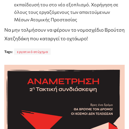
εκπαίδευσή του στο νέο εξοπλισμό. Χορήγηση σε
όλους τους εργαζόμενους των απαιτούμενων
Μέσων Ατομικής Προστασίας
Να μην τολμήσουν να φέρουν το νομοσχέδιο Βρούτση
Χατζηδάκη που καταργεί το οχτάωρο!
Tags:
εργατικό ατύχημα