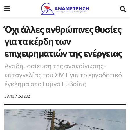
Όχι άλλες ανθρώπινες θυσίες
για τα κέρδη των
επιχειρηματιών της ενέργειας
Αναδημοσίευση της ανακοίνωσης-
καταγγελίας του ΣΜΤ για το εργοδοτικό
έγκλημα στο Γυμνό Ευβοίας
5 Απριλίου 2021