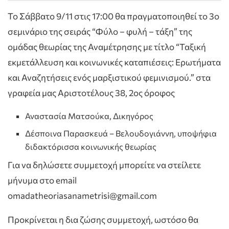
Το Σάββατο 9/11 στις 17:00 θα πραγματοποιηθεί το 3ο
σεμινάριο της σειράς “Φύλο – φυλή – τάξη” της
ομάδας θεωρίας της Αναμέτρησης με τίτλο “Ταξική
εκμετάλλευση και κοινωνικές καταπιέσεις: Ερωτήματα
και Αναζητήσεις ενός μαρξιστικού φεμινισμού.” στα
γραφεία μας Αριστοτέλους 38, 2ος όροφος
Αναστασία Ματσούκα, Δικηγόρος
Δέσποινα Παρασκευά – Βελουδογιάννη, υποψήφια
διδακτόρισσα κοινωνικής θεωρίας
Για να δηλώσετε συμμετοχή μπορείτε να στείλετε
μήνυμα στο email
omadatheoriasanametrisi@gmail.com
Προκρίνεται η δια ζώσης συμμετοχή, ωστόσο θα